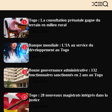
Y
S
M
S
N
h
e
e
E
u
n
a
W
f
u
r
Togo : La consultation prénatale gagne du
1
S
f
c
terrain en milieu rural
l
h
e
6 août 2026
Banque mondiale : L’IA au service du
2
développement au Togo
6 août 2026
Bonne gouvernance administrative : 132
3
fonctionnaires sanctionnés en 2 ans au Togo
5 août 2026
Togo : 28 nouveaux magistrats intégrés dans la
4
justice
5 août 2026