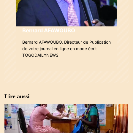
’
a
Bernard AFAWOUBO
r
Bernard AFAWOUBO, Directeur de Publication
t
de votre journal en ligne en mode écrit
i
TOGODAILYNEWS
c
l
e
Lire aussi