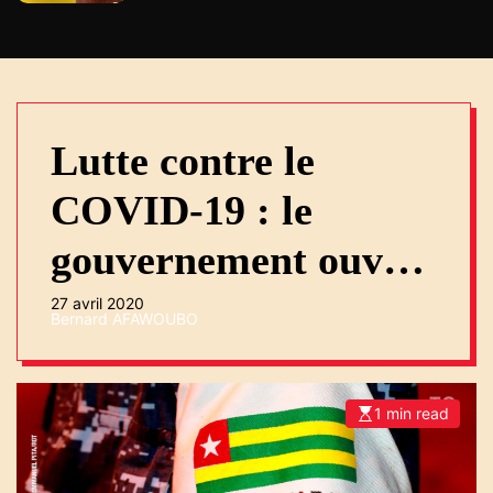
Lutte contre le
COVID-19 : le
gouvernement ouvre
une enquête et
27 avril 2020
Bernard AFAWOUBO
change le
commandement de la
1 min read
E
s
force anti-pandemie
t
i
m