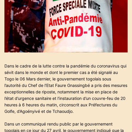
a
t
e
d
r
e
a
d
t
i
m
e
Dans le cadre de la lutte contre la pandémie du coronavirus qui
sévit dans le monde et dont le premier cas a été signalé au
Togo le 06 Mars dernier, le gouvernement togolais sous
l’autorité du Chef de l’Etat Faure Gnassingbé a pris des mesures
exceptionnelles de riposte, notamment la mise en place de
l’état d’urgence sanitaire et l’instauration d’un couvre-feu de 20
heures à 6 heures du matin, circonscrit aux Préfectures du
Golfe, d’Agoényivé et de Tchaoudjo.
Dans un communiqué rendu public par le gouvernement
togolais en ce jour du 27 avril, le gouvernement indiqué que la