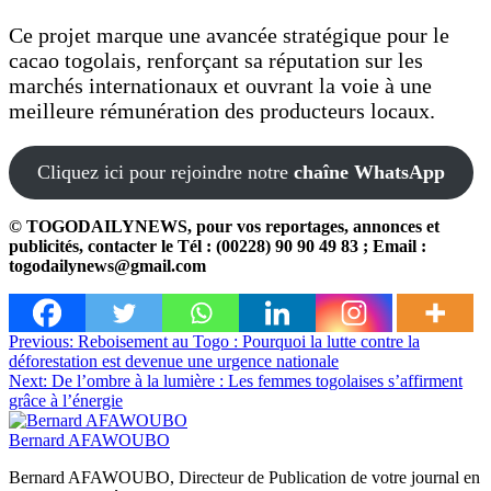
Ce projet marque une avancée stratégique pour le
cacao togolais, renforçant sa réputation sur les
marchés internationaux et ouvrant la voie à une
meilleure rémunération des producteurs locaux.
Cliquez ici pour rejoindre notre
chaîne WhatsApp
© TOGODAILYNEWS, pour vos reportages, annonces et
publicités, contacter le Tél : (00228) 90 90 49 83 ; Email :
togodailynews@gmail.com
Navigation
Previous:
Reboisement au Togo : Pourquoi la lutte contre la
déforestation est devenue une urgence nationale
de
Next:
De l’ombre à la lumière : Les femmes togolaises s’affirment
l’article
grâce à l’énergie
Bernard AFAWOUBO
Bernard AFAWOUBO, Directeur de Publication de votre journal en