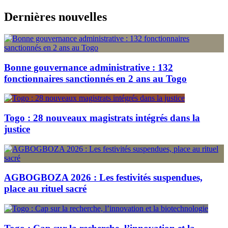
Skip
Dernières nouvelles
to
content
Bonne gouvernance administrative : 132
fonctionnaires sanctionnés en 2 ans au Togo
Togo : 28 nouveaux magistrats intégrés dans la
justice
AGBOGBOZA 2026 : Les festivités suspendues,
place au rituel sacré