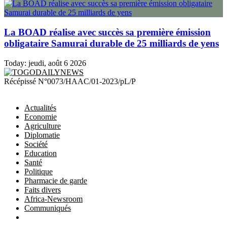
La BOAD réalise avec succès sa première émission
obligataire Samurai durable de 25 milliards de yens
Today:
jeudi, août 6 2026
TOGODAILYNEWS
Récépissé N°0073/HAAC/01-2023/pL/P
Actualités
Economie
Agriculture
Diplomatie
Société
Education
Santé
Politique
Pharmacie de garde
Faits divers
Africa-Newsroom
Communiqués