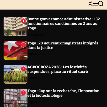
Y
S
M
S
N
h
e
e
E
u
n
a
W
ff
u
r
Bonne gouvernance administrative : 132
1
l
c
S
fonctionnaires sanctionnés en 2 ans au
e
h
Togo
5 août 2026
Togo : 28 nouveaux magistrats intégrés
2
dans la justice
5 août 2026
AGBOGBOZA 2026 : Les festivités
3
suspendues, place au rituel sacré
5 août 2026
Togo : Cap sur la recherche, l’innovation
4
et la biotechnologie
5 août 2026