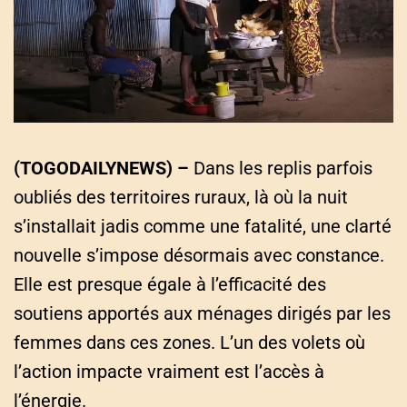
a
t
e
d
r
e
a
d
t
i
m
e
(TOGODAILYNEWS) –
Dans les replis parfois
oubliés des territoires ruraux, là où la nuit
s’installait jadis comme une fatalité, une clarté
nouvelle s’impose désormais avec constance.
Elle est presque égale à l’efficacité des
soutiens apportés aux ménages dirigés par les
femmes dans ces zones. L’un des volets où
l’action impacte vraiment est l’accès à
l’énergie.