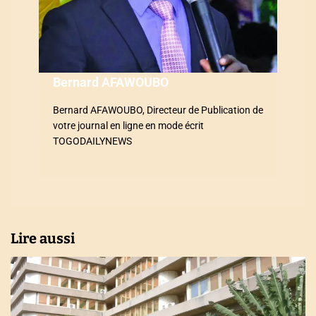
e
l
’
a
Bernard AFAWOUBO
r
Bernard AFAWOUBO, Directeur de Publication de
votre journal en ligne en mode écrit
t
TOGODAILYNEWS
i
c
l
Lire aussi
e