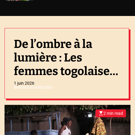
De l’ombre à la
lumière : Les
femmes togolaises
s’affirment grâce à
1 juin 2026
Bernard AFAWOUBO
l’énergie
2 min read
E
s
t
i
m