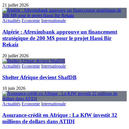
21 juillet 2026
Actualités
Economie
Internationale
Algérie : Afreximbank approuve un financement
stratégique de 200 M$ pour le projet Hassi Bir
Rekaiz
20 juillet 2026
Actualités
Economie
Internationale
Shelter Afrique devient ShafDB
10 juin 2026
Actualités
Economie
Internationale
Assurance-crédit en Afrique : La KfW investit 32
millions de dollars dans ATIDI