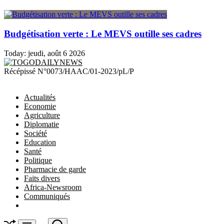
Budgétisation verte : Le MEVS outille ses cadres
Today:
jeudi, août 6 2026
TOGODAILYNEWS
Récépissé N°0073/HAAC/01-2023/pL/P
Actualités
Economie
Agriculture
Diplomatie
Société
Education
Santé
Politique
Pharmacie de garde
Faits divers
Africa-Newsroom
Communiqués
Shuffle
Search