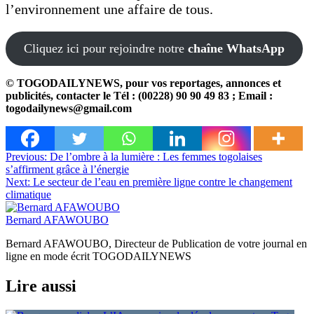
l’environnement une affaire de tous.
Cliquez ici pour rejoindre notre
chaîne WhatsApp
© TOGODAILYNEWS, pour vos reportages, annonces et
publicités, contacter le Tél : (00228) 90 90 49 83 ; Email :
togodailynews@gmail.com
Navigation
Previous:
De l’ombre à la lumière : Les femmes togolaises
s’affirment grâce à l’énergie
de
Next:
Le secteur de l’eau en première ligne contre le changement
l’article
climatique
Bernard AFAWOUBO
Bernard AFAWOUBO, Directeur de Publication de votre journal en
ligne en mode écrit TOGODAILYNEWS
Lire aussi