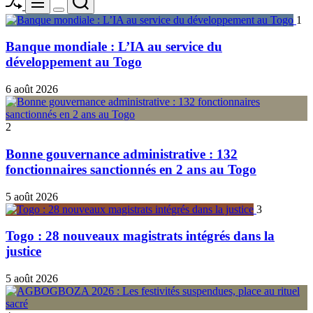
Menu
Switch
1
color
mode
Banque mondiale : L’IA au service du
développement au Togo
6 août 2026
2
Bonne gouvernance administrative : 132
fonctionnaires sanctionnés en 2 ans au Togo
5 août 2026
3
Togo : 28 nouveaux magistrats intégrés dans la
justice
5 août 2026