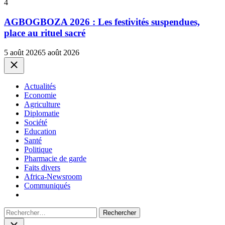
4
AGBOGBOZA 2026 : Les festivités suspendues,
place au rituel sacré
5 août 2026
5 août 2026
Close
Actualités
Economie
Agriculture
Diplomatie
Société
Education
Santé
Politique
Pharmacie de garde
Faits divers
Africa-Newsroom
Communiqués
Rechercher :
Close