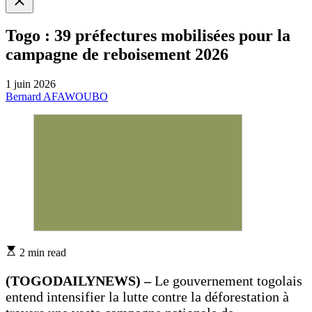
search
Togo : 39 préfectures mobilisées pour la
campagne de reboisement 2026
1 juin 2026
Bernard AFAWOUBO
Estimated
2 min read
read
time
(TOGODAILYNEWS) –
Le gouvernement togolais
entend intensifier la lutte contre la déforestation à