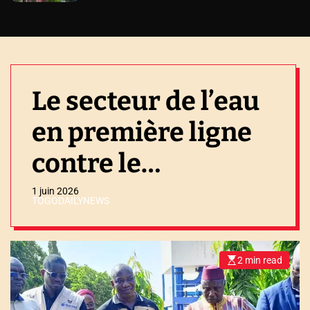
Le secteur de l’eau
en première ligne
contre le
changement
1 juin 2026
TOGODAILYNEWS
climatique
2 min read
E
s
t
i
m