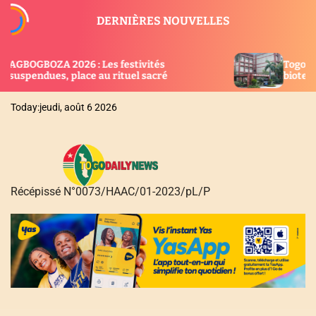
S
DERNIÈRES NOUVELLES
k
i
p
ités
Togo : Cap sur la recherche, l’innovatio
t
acré
biotechnologie
o
c
Today:
jeudi, août 6 2026
o
n
t
e
n
Récépissé N°0073/HAAC/01-2023/pL/P
t
T
O
G
O
D
A
I
L