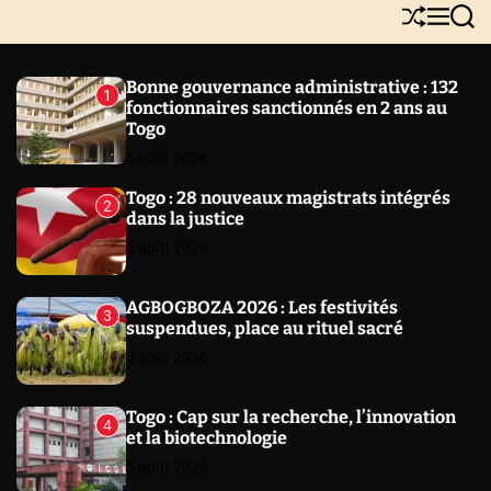
Y
S
M
S
N
h
e
e
E
u
n
a
W
ff
u
r
Bonne gouvernance administrative : 132
1
l
c
S
fonctionnaires sanctionnés en 2 ans au
e
h
Togo
5 août 2026
Togo : 28 nouveaux magistrats intégrés
2
dans la justice
5 août 2026
AGBOGBOZA 2026 : Les festivités
3
suspendues, place au rituel sacré
5 août 2026
Togo : Cap sur la recherche, l’innovation
4
et la biotechnologie
5 août 2026