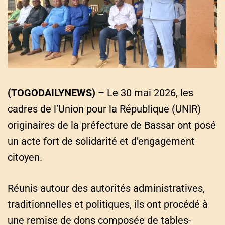
a
t
e
d
r
e
a
d
t
i
m
e
(TOGODAILYNEWS) –
Le 30 mai 2026, les
cadres de l’Union pour la République (UNIR)
originaires de la préfecture de Bassar ont posé
un acte fort de solidarité et d’engagement
citoyen.
Réunis autour des autorités administratives,
traditionnelles et politiques, ils ont procédé à
une remise de dons composée de tables-