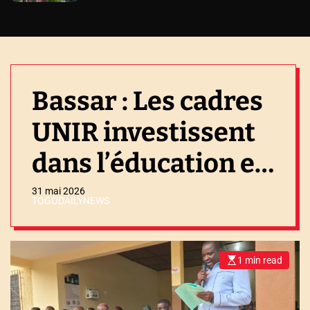
Bassar : Les cadres
UNIR investissent
dans l’éducation et
la sécurité
31 mai 2026
TOGODAILYNEWS
1 min read
E
s
t
i
m