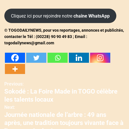
Cliquez ici pour rejoindre notre
chaîne WhatsApp
© TOGODAILYNEWS, pour vos reportages, annonces et publicités,
contacter le Tél : (00228) 90 90 49 83 ; Email :
togodailynews@gmail.com
Previous:
N
Sokodé : La Foire Made in TOGO célèbre
a
les talents locaux
v
Next:
Journée nationale de l’arbre : 49 ans
i
après, une tradition toujours vivante face à