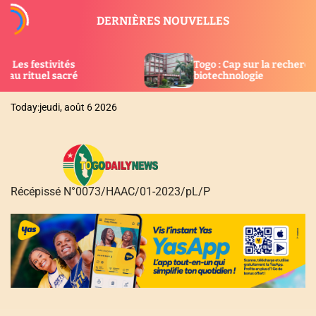
S
DERNIÈRES NOUVELLES
k
i
p
Togo : Cap sur la recherche, l’innovation et la
t
biotechnologie
o
c
Today:
jeudi, août 6 2026
o
n
t
e
n
Récépissé N°0073/HAAC/01-2023/pL/P
t
T
O
G
O
D
A
I
L