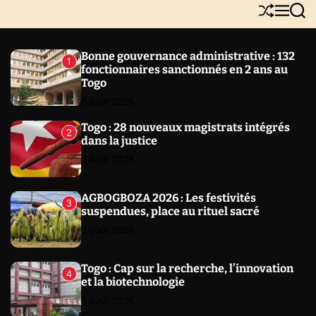
Y
S
M
S
N
h
e
e
E
u
n
a
W
ff
u
r
Bonne gouvernance administrative : 132
1
l
c
S
fonctionnaires sanctionnés en 2 ans au
e
h
Togo
5 août 2026
Togo : 28 nouveaux magistrats intégrés
2
dans la justice
5 août 2026
AGBOGBOZA 2026 : Les festivités
3
suspendues, place au rituel sacré
5 août 2026
Togo : Cap sur la recherche, l’innovation
4
et la biotechnologie
5 août 2026