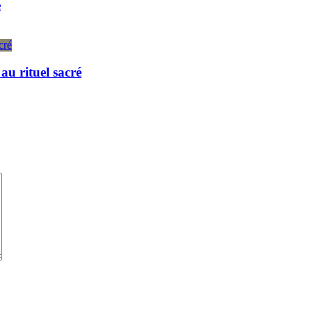
e
u rituel sacré