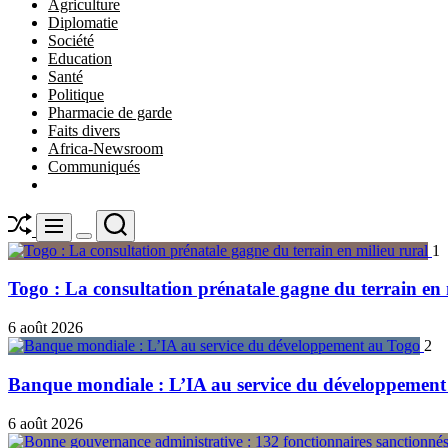
Agriculture
Diplomatie
Société
Education
Santé
Politique
Pharmacie de garde
Faits divers
Africa-Newsroom
Communiqués
Shuffle
Search
Menu
Switch
1
color
mode
Togo : La consultation prénatale gagne du terrain en 
6 août 2026
2
Banque mondiale : L’IA au service du développement
6 août 2026