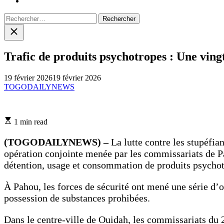
Rechercher :
Close
search
Trafic de produits psychotropes : Une ving
19 février 2026
19 février 2026
TOGODAILYNEWS
Estimated
1 min read
read
time
(TOGODAILYNEWS) –
La lutte contre les stupéfia
opération conjointe menée par les commissariats de Pa
détention, usage et consommation de produits psychot
À Pahou, les forces de sécurité ont mené une série d’
possession de substances prohibées.
Dans le centre-ville de Ouidah, les commissariats du 