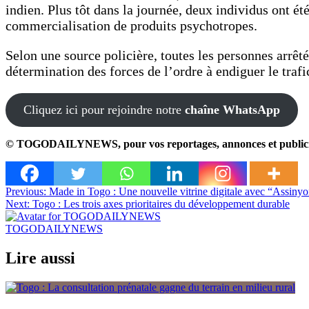
indien. Plus tôt dans la journée, deux individus ont 
commercialisation de produits psychotropes.
Selon une source policière, toutes les personnes arrêté
détermination des forces de l’ordre à endiguer le traf
Cliquez ici pour rejoindre notre
chaîne WhatsApp
© TOGODAILYNEWS, pour vos reportages, annonces et publicités,
Navigation
Previous:
Made in Togo : Une nouvelle vitrine digitale avec “Assiny
Next:
Togo : Les trois axes prioritaires du développement durable
de
l’article
TOGODAILYNEWS
Lire aussi