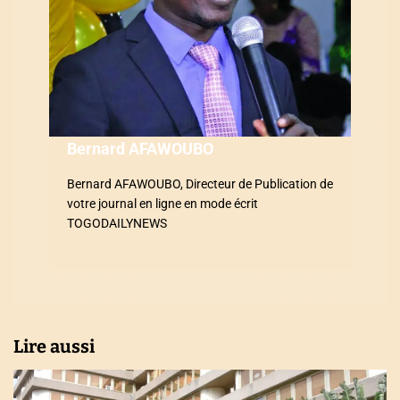
e
l
’
a
Bernard AFAWOUBO
r
Bernard AFAWOUBO, Directeur de Publication de
t
votre journal en ligne en mode écrit
i
TOGODAILYNEWS
c
l
e
Lire aussi