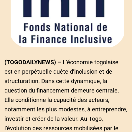
a
t
e
d
r
e
a
d
t
i
m
e
(TOGODAILYNEWS) –
L’économie togolaise
est en perpétuelle quête d’inclusion et de
structuration. Dans cette dynamique, la
question du financement demeure centrale.
Elle conditionne la capacité des acteurs,
notamment les plus modestes, à entreprendre,
investir et créer de la valeur. Au Togo,
l’évolution des ressources mobilisées par le