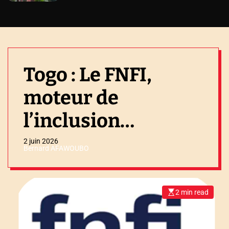
Togo : Le FNFI,
moteur de
l’inclusion
financière
2 juin 2026
Bernard AFAWOUBO
2 min read
E
s
t
i
m