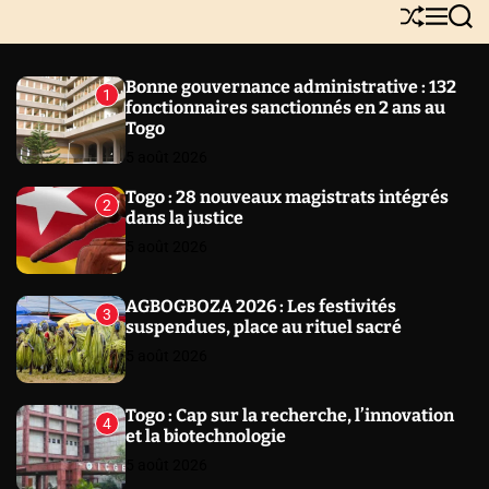
Y
S
M
S
N
h
e
e
E
u
n
a
W
ff
u
r
Bonne gouvernance administrative : 132
1
l
c
S
fonctionnaires sanctionnés en 2 ans au
e
h
Togo
5 août 2026
Togo : 28 nouveaux magistrats intégrés
2
dans la justice
5 août 2026
AGBOGBOZA 2026 : Les festivités
3
suspendues, place au rituel sacré
5 août 2026
Togo : Cap sur la recherche, l’innovation
4
et la biotechnologie
5 août 2026