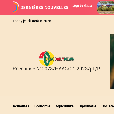
S
uveaux magistrats intégrés dans
AGBOGBOZA 2026 : Les
DERNIÈRES NOUVELLES
k
suspendues, place au 
i
p
Today:
jeudi, août 6 2026
t
o
c
o
n
t
e
n
Récépissé N°0073/HAAC/01-2023/pL/P
T
t
O
G
O
D
A
I
Actualités
Economie
Agriculture
Diplomatie
Société
L
Y