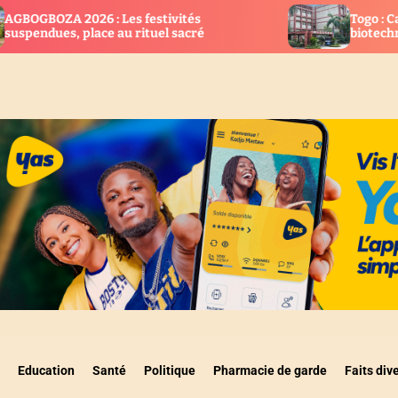
 festivités
Togo : Cap sur la recherche, l’i
rituel sacré
biotechnologie
Education
Santé
Politique
Pharmacie de garde
Faits div