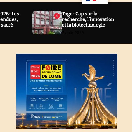
u
a
ff
r
l
c
26 : Les
Togo : Cap sur la
4
e
h
pendues,
recherche, l’innovation
l sacré
et la biotechnologie
5 août 2026