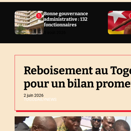
N
E
Bonne gouvernance
1
administrative : 132
W
fonctionnaires
S
sanctionnés en 2 ans au
5 août 2026
Togo
Reboisement au Togo 
pour un bilan prome
2 juin 2026
TOGODAILYNEWS