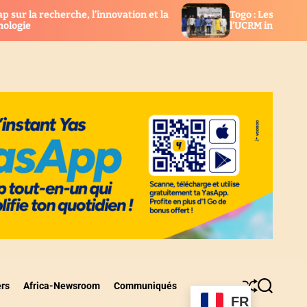
nnovation et la
Togo : Les nouveaux élus consulaires de
l’UCRM installés
ers
Africa-Newsroom
Communiqués
S
S
FR
h
e