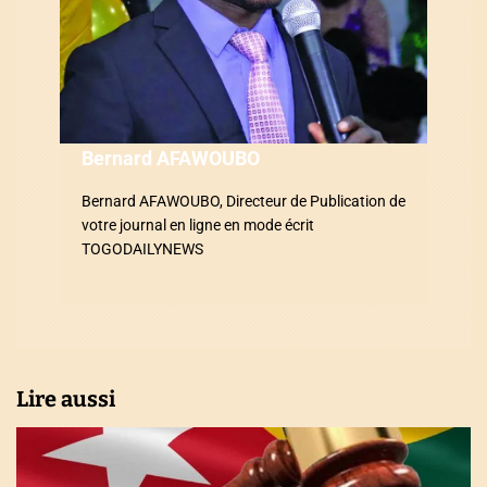
l
’
a
r
Bernard AFAWOUBO
t
Bernard AFAWOUBO, Directeur de Publication de
i
votre journal en ligne en mode écrit
TOGODAILYNEWS
c
l
e
Lire aussi