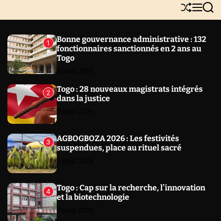
Y
S
M
S
N
h
e
e
E
u
n
a
W
ff
u
r
Bonne gouvernance administrative : 132
1
l
c
S
fonctionnaires sanctionnés en 2 ans au
e
h
Togo
5 août 2026
Togo : 28 nouveaux magistrats intégrés
2
dans la justice
5 août 2026
AGBOGBOZA 2026 : Les festivités
3
suspendues, place au rituel sacré
5 août 2026
Togo : Cap sur la recherche, l’innovation
4
et la biotechnologie
5 août 2026