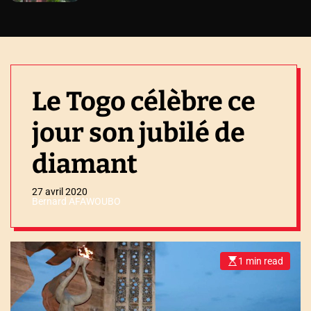
Le Togo célèbre ce
jour son jubilé de
diamant
27 avril 2020
Bernard AFAWOUBO
1 min read
E
s
t
i
m