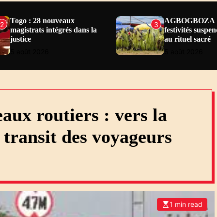
Togo : 28 nouveaux
AGBOGBOZA 20
2
3
magistrats intégrés dans la
festivités suspe
justice
au rituel sacré
5 août 2026
5 août 2026
 transit des voyageurs
1 min read
E
s