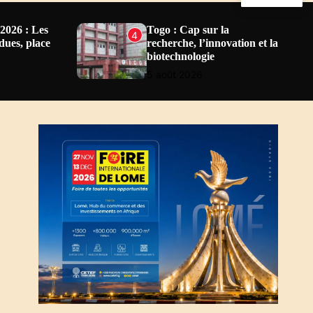
u
a
f
r
f
c
26 : Les
Togo : Cap sur la
4
l
h
ndues, place
recherche, l’innovation et la
e
biotechnologie
5 août 2026