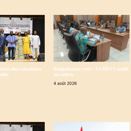
eaux élus consulaires
Budgétisation verte : Le MEVS outille
allés
ses cadres
4 août 2026