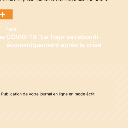
Next:
ue
COVID-19 : Le Togo va rebondi
économiquement après la crise
ublication de votre journal en ligne en mode écrit