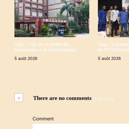
Togo : Cap sur la recherche,
Togo : Les nouv
l’innovation et la biotechnologie
de l’UCRM inst
5 août 2026
5 août 2026
+
There are no comments
Add yours
Comment