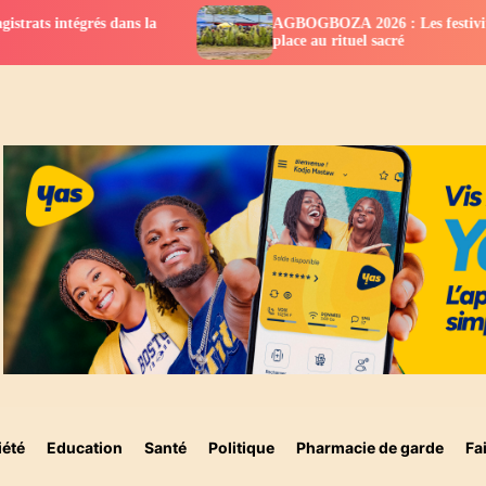
AGBOGBOZA 2026 : Les festivités suspendues,
Recevez les dernières nouvelles en temps
place au rituel sacré
réel
REFUSER
ACCEPTER
iété
Education
Santé
Politique
Pharmacie de garde
Fa