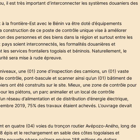
, il est très important d’interconnecter les systèmes douaniers des
t à la frontière-Est avec le Bénin va être doté d’équipements
La construction de ce poste de contrôle unique vise à améliorer
lation des personnes et des biens dans la région et surtout entre les
pays soient interconnectés, les formalités douanières et
les services frontaliers togolais et béninois. Naturellement, le
urité sera mise à rude épreuve.
x niveaux, une (01) zone d’inspection des camions, un (01) vaste
de contrôle, pont-bascule et scanner ainsi qu’un (01) bâtiment de
rs ont été construits sur le site. Mieux, une zone de contrôle pour
our les piétons, un parc animalier et un local de contrôle
un réseau d’alimentation et de distribution d’énergie électrique,
 décembre 2019, 75% des travaux étaient achevés. L’ouvrage devait
t en quatre (04) voies du tronçon routier Avépozo-Aného, long de
8 épis et le rechargement en sable des côtes togolaises et
te nouvelle phase coûtera environ 188 millions de dollars.