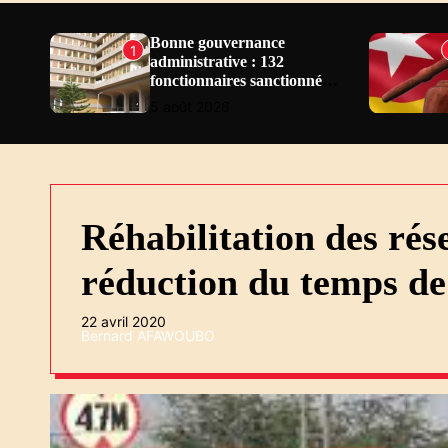
N
E
Bonne gouvernance
1
administrative : 132
W
fonctionnaires sanctionnés
S
en 2 ans au Togo
5 août 2026
Réhabilitation des réseaux routiers : vers la
réduction du temps de
22 avril 2020
Bernard AFAWOUBO