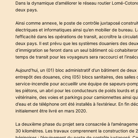
Dans la dynamique d’améliorer le réseau routier Lomé-Cotonou
deux pays.
Ainsi comme annexe, le poste de contrôle juxtaposé
construi
électriques et informatiques ainsi qu’en mobilier de bureau. 
l’efficacité dans les opérations de transit, accroître la circu
deux pays. Il est prévu que les systèmes douaniers des deux 
d’immigration se feront dans un seul bâtiment où cohabiteront 
temps de transit pour les voyageurs sera raccourci et l’inséc
Aujourd’hui, un (01) bloc administratif d’un bâtiment de deu
entrepôt des douanes, cinq (05) blocs sanitaires, des salles 
service-incendie pour accueillir une équipe de sapeurs-pompie
les piétons, un abri pour les conducteurs de poids lourds et p
vétérinaire, des voies et parkings pour camionnettes ainsi qu’
d’eau et de téléphone ont été installés à l’extérieur. En fin
initialement être livré en mars 2020.
La deuxième phase du projet sera consacrée à l’aménagemen
30 kilomètres. Les travaux comprennent la construction de 2
béninoises ; l’équipement du poste de contrôle juxtaposé. Cet