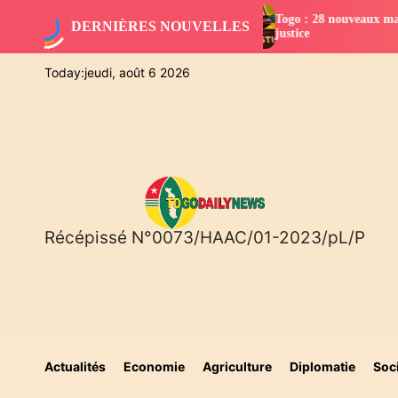
S
Togo : 28 nouveaux magistrats intégrés dans la
DERNIÈRES NOUVELLES
k
o
justice
i
p
Today:
jeudi, août 6 2026
t
o
c
o
n
t
e
n
Récépissé N°0073/HAAC/01-2023/pL/P
T
t
O
G
O
D
A
I
Actualités
Economie
Agriculture
Diplomatie
Soc
L
Y