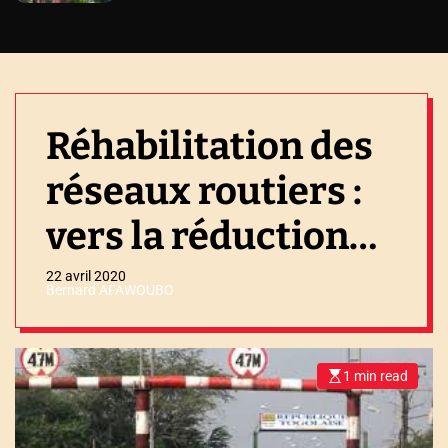
Réhabilitation des
réseaux routiers :
vers la réduction
du temps de transit
22 avril 2020
Bernard AFAWOUBO
des voyageurs
1 min read
E
s
t
i
m