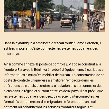
a
t
e
d
r
e
a
d
t
i
m
e
Dans la dynamique d’améliorer le réseau routier Lomé-Cotonou, il
est très important d’interconnecter les systèmes douaniers des
deux pays.
Ainsi comme annexe, le poste de contrôle juxtaposé
construit à la
frontière-Est avec le Bénin va être doté d’équipements électriques et
informatiques ainsi qu’en mobilier de bureau. La construction de ce
poste de contrôle unique vise à améliorer l’efficacité dans les
opérations de transit, accroître la circulation des personnes et des
biens dans la région et surtout entre les deux pays. Il est prévu que
les systèmes douaniers des deux pays soient interconnectés, les
formalités douanières et d’immigration se feront dans un seul
bâtiment où cohabiteront les services frontaliers togolais et