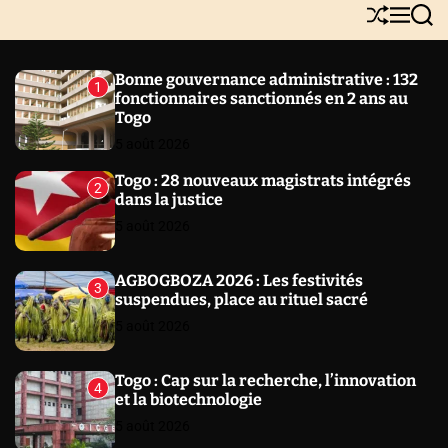
Y
S
M
S
N
h
e
e
E
u
n
a
W
ff
u
r
Bonne gouvernance administrative : 132
1
l
c
S
fonctionnaires sanctionnés en 2 ans au
e
h
Togo
5 août 2026
Togo : 28 nouveaux magistrats intégrés
2
dans la justice
5 août 2026
AGBOGBOZA 2026 : Les festivités
3
suspendues, place au rituel sacré
5 août 2026
Togo : Cap sur la recherche, l’innovation
4
et la biotechnologie
5 août 2026