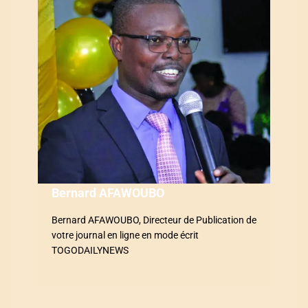
i
o
n
d
e
l
’
a
Bernard AFAWOUBO
r
Bernard AFAWOUBO, Directeur de Publication de
votre journal en ligne en mode écrit
t
TOGODAILYNEWS
i
c