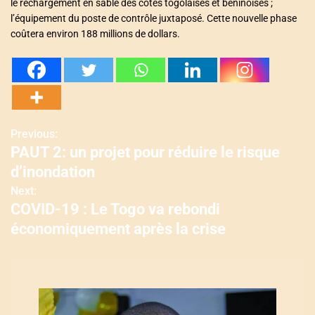
le rechargement en sable des côtes togolaises et béninoises ;
l’équipement du poste de contrôle juxtaposé. Cette nouvelle phase
coûtera environ 188 millions de dollars.
Previous:
N
PAUT 2: un projet pour réduire le risque
a
d’inondation
v
Next:
COVID-19 : Le Togo va rebondi
i
économiquement après la crise
g
a
t