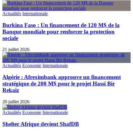
Actualités
Internationale
Burkina Faso : Un financement de 120 M$ de la
Banque mondiale pour renforcer la protection
sociale
21 juillet 2026
Actualités
Economie
Internationale
Algérie : Afreximbank approuve un financement
stratégique de 200 M$ pour le projet Hassi Bir
Rekaiz
20 juillet 2026
Actualités
Economie
Internationale
Shelter Afrique devient ShafDB