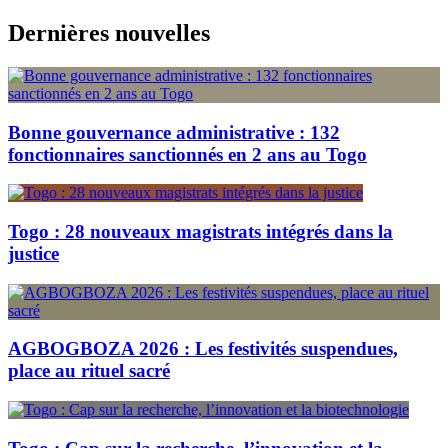
Skip
Dernières nouvelles
to
content
Bonne gouvernance administrative : 132
fonctionnaires sanctionnés en 2 ans au Togo
Togo : 28 nouveaux magistrats intégrés dans la
justice
AGBOGBOZA 2026 : Les festivités suspendues,
place au rituel sacré