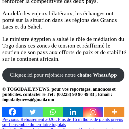
renforcer la compétitivité des deux pays.
Au-delà des enjeux bilatéraux, les échanges ont
porté sur la situation dans les régions des Grands
Lacs et du Sahel.
Le ministre égyptien a salué le rôle de médiation du
Togo dans ces zones de tension et réaffirmé le
soutien de son pays aux efforts de paix et de stabilité
sur le continent africain.
Cliquez ici pour rejoindre notre
chaîne WhatsApp
© TOGODAILYNEWS, pour vos reportages, annonces et
publicités, contacter le Tél : (00228) 90 90 49 83 ; Email :
togodailynews@gmail.com
Navigation
Previous:
Reboisement 2026 : Plus de 16 millions de plants prévus
sur l’ensemble du territoire togolais
de