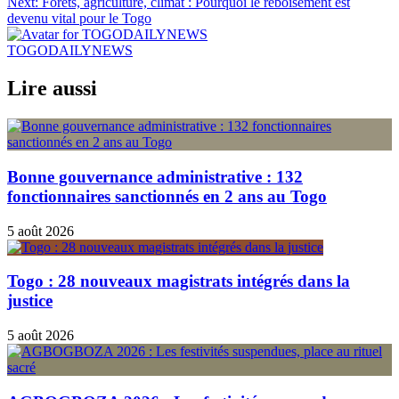
Next:
Forêts, agriculture, climat : Pourquoi le reboisement est
l’article
devenu vital pour le Togo
TOGODAILYNEWS
Lire aussi
Bonne gouvernance administrative : 132
fonctionnaires sanctionnés en 2 ans au Togo
5 août 2026
Togo : 28 nouveaux magistrats intégrés dans la
justice
5 août 2026