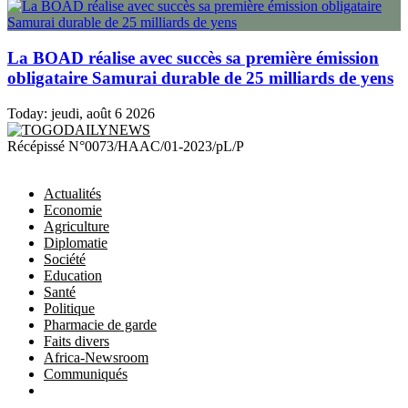
La BOAD réalise avec succès sa première émission
obligataire Samurai durable de 25 milliards de yens
Today:
jeudi, août 6 2026
TOGODAILYNEWS
Récépissé N°0073/HAAC/01-2023/pL/P
Actualités
Economie
Agriculture
Diplomatie
Société
Education
Santé
Politique
Pharmacie de garde
Faits divers
Africa-Newsroom
Communiqués