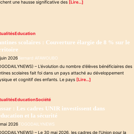
fichent une hausse significative des
[Lire…]
tualités
Education
ntines scolaires : Couverture élargie de 8 % sur le
rritoire
 juin 2026
Bernard AFAWOUBO
OGODAILYNEWS) – L’évolution du nombre d’élèves bénéficiaires des
ntines scolaires fait foi dans un pays attaché au développement
ysique et cognitif des enfants. Le pays
[Lire…]
tualités
Education
Société
ssar : Les cadres UNIR investissent dans
éducation et la sécurité
 mai 2026
TOGODAILYNEWS
OGODAILYNEWS) – Le 30 mai 2026, les cadres de l’Union pour la