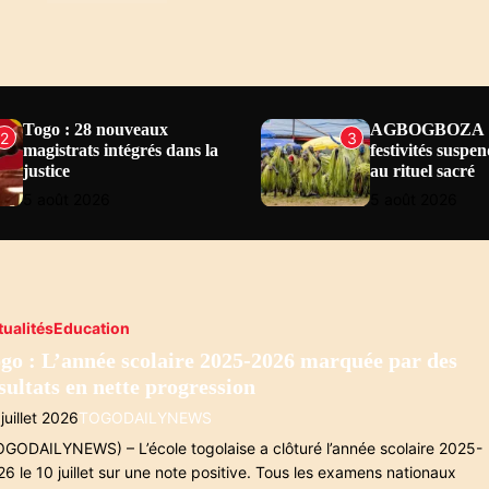
Togo : 28 nouveaux
AGBOGBOZA 20
2
3
magistrats intégrés dans la
festivités suspe
justice
au rituel sacré
5 août 2026
5 août 2026
tualités
Education
go : L’année scolaire 2025-2026 marquée par des
sultats en nette progression
juillet 2026
TOGODAILYNEWS
OGODAILYNEWS) – L’école togolaise a clôturé l’année scolaire 2025-
6 le 10 juillet sur une note positive. Tous les examens nationaux