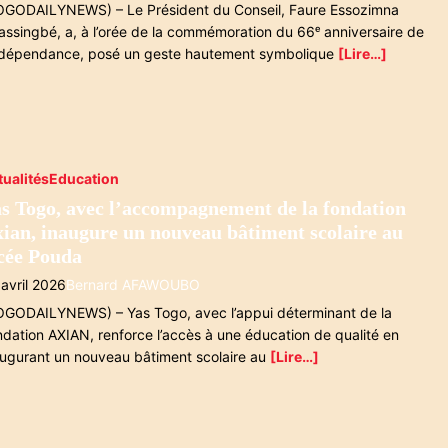
OGODAILYNEWS) – Le Président du Conseil, Faure Essozimna
assingbé, a, à l’orée de la commémoration du 66ᵉ anniversaire de
indépendance, posé un geste hautement symbolique
[Lire…]
tualités
Education
s Togo, avec l’accompagnement de la fondation
ian, inaugure un nouveau bâtiment scolaire au
cée Pouda
 avril 2026
Bernard AFAWOUBO
OGODAILYNEWS) – Yas Togo, avec l’appui déterminant de la
ndation AXIAN, renforce l’accès à une éducation de qualité en
augurant un nouveau bâtiment scolaire au
[Lire…]