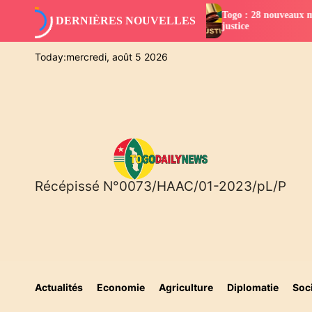
S
132
Togo : 28 nouveaux magistrats intégrés dans la
DERNIÈRES NOUVELLES
k
u Togo
justice
i
p
Today:
mercredi, août 5 2026
t
o
c
o
n
t
e
n
Récépissé N°0073/HAAC/01-2023/pL/P
T
t
O
G
O
D
A
I
Actualités
Economie
Agriculture
Diplomatie
Soc
L
Y