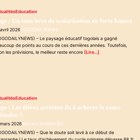
tualités
Education
go : Un taux brut de scolarisation en forte hausse
avril 2026
TOGODAILYNEWS
OGODAILYNEWS) – Le paysage éducatif togolais a gagné
aucoup de points au cours de ces dernières années. Toutefois,
on les prévisions, le meilleur reste encore
[Lire…]
tualités
Education
go : Les élèves arrivent-ils à achever le cours
imaire ?
 mars 2026
Bernard AFAWOUBO
OGODAILYNEWS) – Que le doute soit levé à ce début de
ragraphe ! Le taux d’achèvement du cycle primaire dépasse 88 %