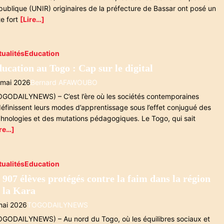
publique (UNIR) originaires de la préfecture de Bassar ont posé un
te fort
[Lire…]
tualités
Education
ucation au Togo : Cap sur le digital
 mai 2026
Bernard AFAWOUBO
OGODAILYNEWS) – C’est l’ère où les sociétés contemporaines
définissent leurs modes d’apprentissage sous l’effet conjugué des
chnologies et des mutations pédagogiques. Le Togo, qui sait
ire…]
tualités
Education
 907 élèves protégés contre la faim dans la région
 la Kara
mai 2026
TOGODAILYNEWS
OGODAILYNEWS) – Au nord du Togo, où les équilibres sociaux et