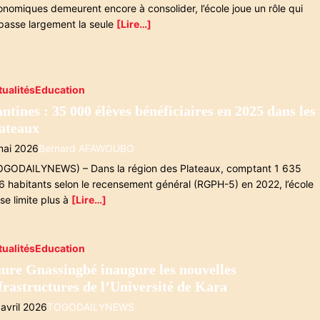
onomiques demeurent encore à consolider, l’école joue un rôle qui
passe largement la seule
[Lire…]
tualités
Education
ntines : 35 000 élèves bénéficiaires en 2025 dans les
ateaux
mai 2026
Bernard AFAWOUBO
OGODAILYNEWS) – Dans la région des Plateaux, comptant 1 635
6 habitants selon le recensement général (RGPH-5) en 2022, l’école
se limite plus à
[Lire…]
tualités
Education
ure Gnassingbé inaugure les nouvelles
frastructures de l’Université de Kara
 avril 2026
TOGODAILYNEWS