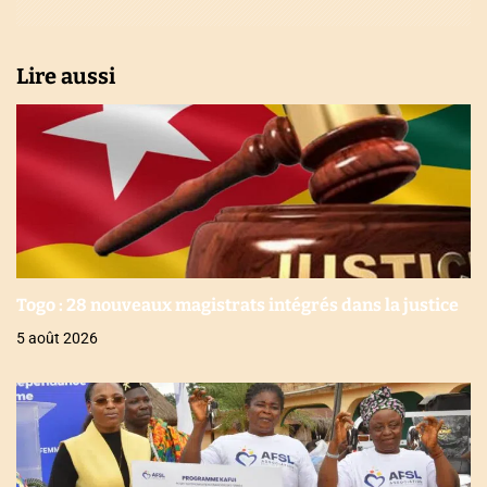
l
Lire aussi
e
Togo : 28 nouveaux magistrats intégrés dans la justice
5 août 2026