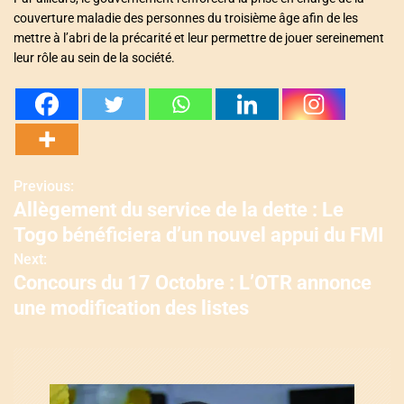
couverture maladie des personnes du troisième âge afin de les
mettre à l’abri de la précarité et leur permettre de jouer sereinement
leur rôle au sein de la société.
Previous:
N
Allègement du service de la dette : Le
a
Togo bénéficiera d’un nouvel appui du FMI
v
Next:
Concours du 17 Octobre : L’OTR annonce
i
une modification des listes
g
a
t