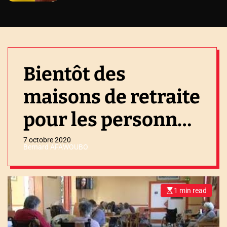
Bientôt des
maisons de retraite
pour les personnes
âgées
7 octobre 2020
Bernard AFAWOUBO
1 min read
E
s
t
i
m