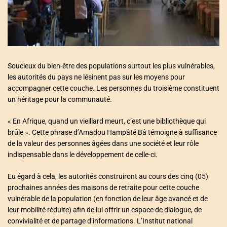
a
t
e
d
r
e
a
d
t
i
Soucieux du bien-être des populations surtout les plus vulnérables,
m
les autorités du pays ne lésinent pas sur les moyens pour
e
accompagner cette couche. Les personnes du troisième constituent
un héritage pour la communauté.
« En Afrique, quand un vieillard meurt, c’est une bibliothèque qui
brûle ». Cette phrase d’Amadou Hampâté Bâ témoigne à suffisance
de la valeur des personnes âgées dans une société et leur rôle
indispensable dans le développement de celle-ci.
Eu égard à cela, les autorités construiront au cours des cinq (05)
prochaines années des maisons de retraite pour cette couche
vulnérable de la population (en fonction de leur âge avancé et de
leur mobilité réduite) afin de lui offrir un espace de dialogue, de
convivialité et de partage d’informations. L’Institut national