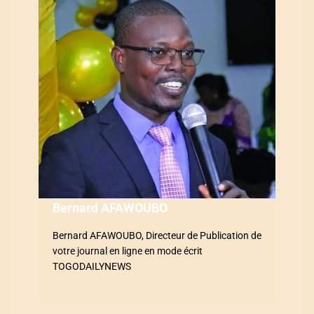
i
o
n
d
e
l
’
a
Bernard AFAWOUBO
r
Bernard AFAWOUBO, Directeur de Publication de
votre journal en ligne en mode écrit
t
TOGODAILYNEWS
i
c