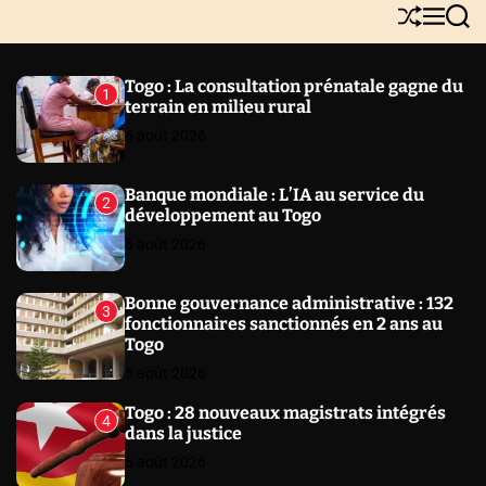
Y
S
M
S
N
h
e
e
E
u
n
a
W
ff
u
r
Togo : La consultation prénatale gagne du
1
l
c
S
terrain en milieu rural
e
h
6 août 2026
Banque mondiale : L’IA au service du
2
développement au Togo
6 août 2026
Bonne gouvernance administrative : 132
3
fonctionnaires sanctionnés en 2 ans au
Togo
5 août 2026
Togo : 28 nouveaux magistrats intégrés
4
dans la justice
5 août 2026