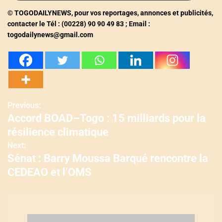
© TOGODAILYNEWS, pour vos reportages, annonces et publicités,
contacter le Tél : (00228) 90 90 49 83 ; Email :
togodailynews@gmail.com
Previous:
N
Accord BOAD–Togo : 15 milliards pour la
a
résilience climatique
v
Next:
Sénat : Barry Moussa Barqué rencontre la
i
CEDEAO et l’OMS
g
a
t