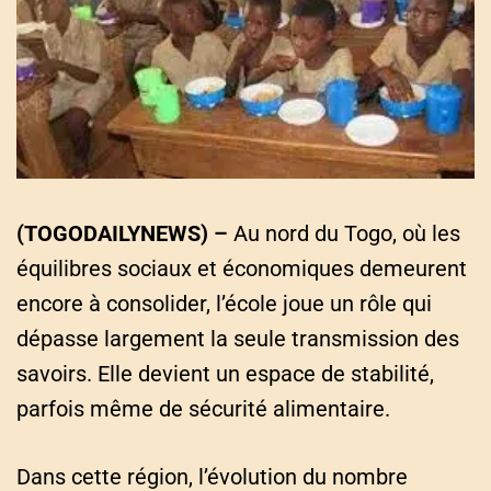
a
t
e
d
r
e
a
d
t
i
m
e
(TOGODAILYNEWS) –
Au nord du Togo, où les
équilibres sociaux et économiques demeurent
encore à consolider, l’école joue un rôle qui
dépasse largement la seule transmission des
savoirs. Elle devient un espace de stabilité,
parfois même de sécurité alimentaire.
Dans cette région, l’évolution du nombre