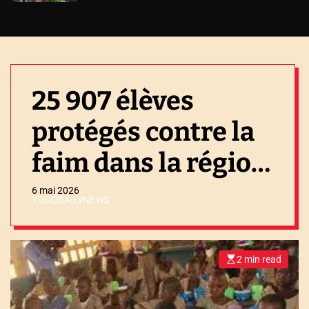
25 907 élèves
protégés contre la
faim dans la région
de la Kara
6 mai 2026
TOGODAILYNEWS
2 min read
E
s
t
i
m