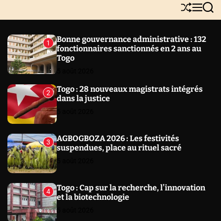
Y
S
M
S
N
h
e
e
E
u
n
a
W
ff
u
r
Bonne gouvernance administrative : 132
1
l
c
S
fonctionnaires sanctionnés en 2 ans au
e
h
Togo
5 août 2026
Togo : 28 nouveaux magistrats intégrés
2
dans la justice
5 août 2026
AGBOGBOZA 2026 : Les festivités
3
suspendues, place au rituel sacré
5 août 2026
Togo : Cap sur la recherche, l’innovation
4
et la biotechnologie
5 août 2026