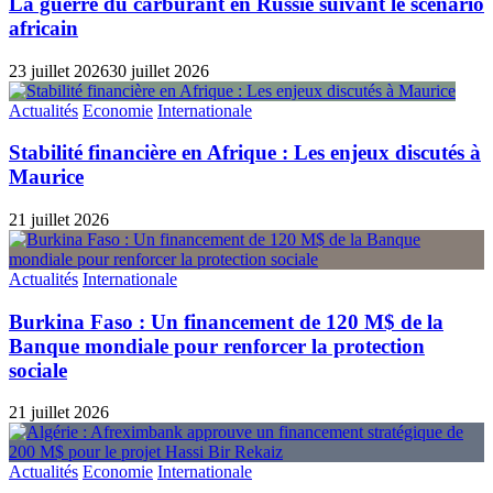
La guerre du carburant en Russie suivant le scénario
africain
23 juillet 2026
30 juillet 2026
Actualités
Economie
Internationale
Stabilité financière en Afrique : Les enjeux discutés à
Maurice
21 juillet 2026
Actualités
Internationale
Burkina Faso : Un financement de 120 M$ de la
Banque mondiale pour renforcer la protection
sociale
21 juillet 2026
Actualités
Economie
Internationale