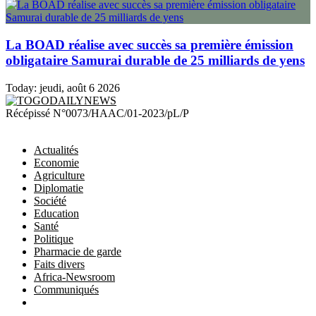
La BOAD réalise avec succès sa première émission
obligataire Samurai durable de 25 milliards de yens
Today:
jeudi, août 6 2026
TOGODAILYNEWS
Récépissé N°0073/HAAC/01-2023/pL/P
Actualités
Economie
Agriculture
Diplomatie
Société
Education
Santé
Politique
Pharmacie de garde
Faits divers
Africa-Newsroom
Communiqués