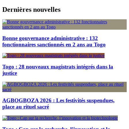
Skip
Dernières nouvelles
to
content
Bonne gouvernance administrative : 132
fonctionnaires sanctionnés en 2 ans au Togo
Togo : 28 nouveaux magistrats intégrés dans la
justice
AGBOGBOZA 2026 : Les festivités suspendues,
place au rituel sacré