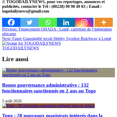
© TOGODAILYNEWS, pour vos reportages, annonces et
publicités, contacter le Tél : (00228) 90 90 49 83 ; Email :
togodailynews@gmail.com
Navigation
Previous:
Financement OHADA : Lomé, carrefour de l’intégration
africaine
de
Next:
Faure Gnassingbé reçoit Shirley Ayorkor Botchway à Lomé
l’article
TOGODAILYNEWS
Lire aussi
Bonne gouvernance administrative : 132
fonctionnaires sanctionnés en 2 ans au Togo
5 août 2026
Togo : 28 nouveaux magistrats intégrés dans la