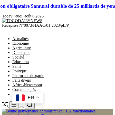
aire Samurai durable de 25 milliards de yens
La BOAD r
Today:
jeudi, août 6 2026
TOGODAILYNEWS
Récépissé N°0073/HAAC/01-2023/pL/P
Actualités
Economie
Agriculture
Diplomatie
Société
Education
Santé
Politique
Pharmacie de garde
Faits divers
Africa-Newsroom
Communiqués
FR
Shuffle
Search
Menu
Switch
color