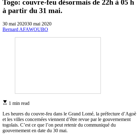
Togo: couvre-feu désormais de 22h à 05 h
à partir du 31 mai.
30 mai 2020
30 mai 2020
Bernard AFAWOUBO
Estimated
1 min read
read
time
Les heures du couvre-feu dans le Grand Lomé, la préfecture d’Agoè
et les villes concernées viennent d’être revue par le gouvernement
togolais. C’est ce que l’on peut retenir du communiqué du
gouvernement en date du 30 mai.