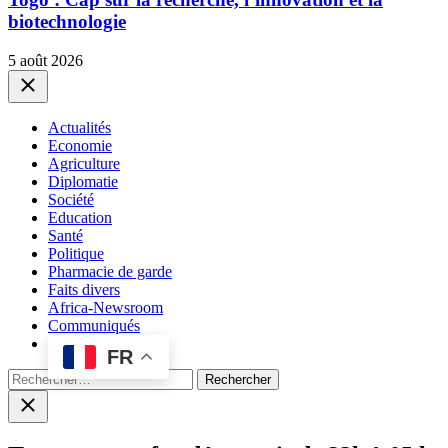
biotechnologie
5 août 2026
Close
Actualités
Economie
Agriculture
Diplomatie
Société
Education
Santé
Politique
Pharmacie de garde
Faits divers
Africa-Newsroom
Communiqués
FR
Rechercher :
Close
search