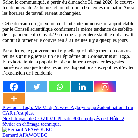
Selon le communiqué, à partir du dimanche 31 mai 2020, le couvre-
feu débutera de 22 heures et prendra fin à 05 heures du matin. Aussi
les horaires de travail restent inchangées.
Cette décision du gouvernement fait suite au nouveau rapport établi
par le Conseil scientifique confirmant la même tendance de stabilité
de la pandemie du Covid-19 comme la première stabilité qui a avait
conduit à ramener le couvre-feu à 21 heures il y a quelques jours.
Par ailleurs, le gouvernement rappelle que l’allègement du couvre-
feu ne signifie guère la fin de l’épidémie du Coronavirus au Togo.
Et exhorte toute la population à continuer à respecter les gestes
barrières ainsi que toutes les autres dispositions susceptibles d’eviter
l’expansion de l’épidemie.
Navigation
Previous:
Togo: Me Madji Yawovi Agboyibo, président national du
CAR n’est plus.
de
Next:
Impact de COVID-9: Plus de 300 employés de l’Hôtel 2
l’article
février en chômage technique.
Bernard AFAWOUBO