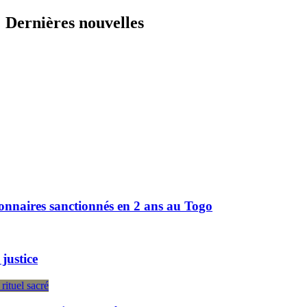
Skip
Dernières nouvelles
to
content
anctionnés en 2 ans au Togo
Bonne gou
Togo : 28