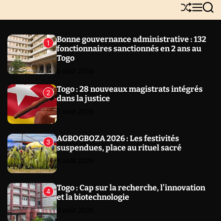
Y
S
M
S
N
h
e
e
E
u
n
a
W
ff
u
r
Bonne gouvernance administrative : 132
1
l
c
S
fonctionnaires sanctionnés en 2 ans au
e
h
Togo
5 août 2026
Togo : 28 nouveaux magistrats intégrés
2
dans la justice
5 août 2026
AGBOGBOZA 2026 : Les festivités
3
suspendues, place au rituel sacré
5 août 2026
Togo : Cap sur la recherche, l’innovation
4
et la biotechnologie
5 août 2026