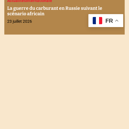
Actualités
Internationale
La guerre du carburant en Russie suivant le
scénario africain
FR
23 juillet 2026
NOUS CONTACTER
Tel : +228 90 90 49 83
Email : togodailynews@gmail.com
Siège : Rue de l'énergie Agbalépédogan (Lomé-Togo)
Récépissé N°0073/HAAC/01-2023/pL/P