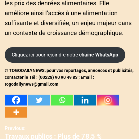
les prix des denrées alimentaires. Elle
améliore ainsi l’accès à une alimentation
suffisante et diversifiée, un enjeu majeur dans
un contexte de croissance démographique.
Cliquez ici pour rejoindre notre
chaîne WhatsApp
© TOGODAILYNEWS, pour vos reportages, annonces et publicités,
contacter le Tél : (00228) 90 90 49 83 ; Email :
togodailynews@gmail.com
Previous:
N
Travaux publics : Plus de 78,5 %