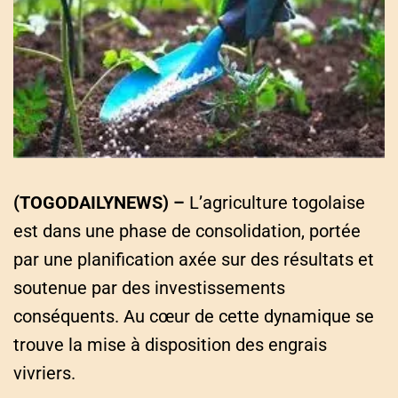
a
t
e
d
r
e
a
d
t
i
m
e
(TOGODAILYNEWS) –
L’agriculture togolaise
est dans une phase de consolidation, portée
par une planification axée sur des résultats et
soutenue par des investissements
conséquents. Au cœur de cette dynamique se
trouve la mise à disposition des engrais
vivriers.