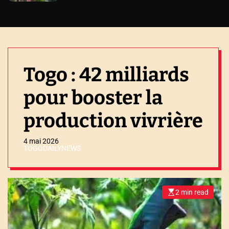
Togo : 42 milliards
pour booster la
production vivrière
4 mai 2026
TOGODAILYNEWS
2 min read
E
s
t
i
m