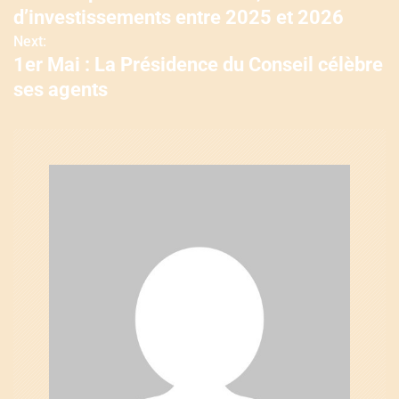
a
d’investissements entre 2025 et 2026
v
Next:
1er Mai : La Présidence du Conseil célèbre
i
ses agents
g
a
t
i
o
n
d
e
l