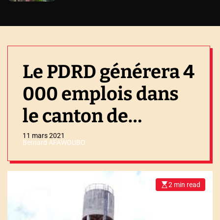
Le PDRD générera 4
000 emplois dans
le canton de
Djagblé
11 mars 2021
Bernard AFAWOUBO
2 min read
E
s
t
i
m