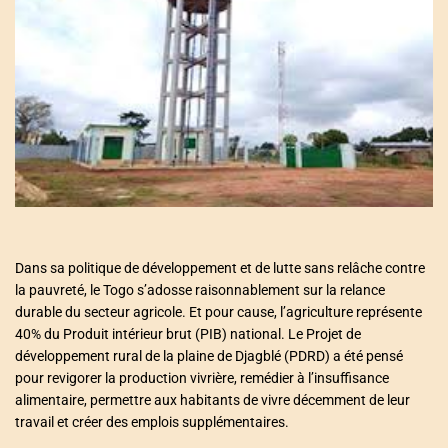
a
t
e
d
r
e
a
d
t
i
m
e
Dans sa politique de développement et de lutte sans relâche contre
la pauvreté, le Togo s’adosse raisonnablement sur la relance
durable du secteur agricole. Et pour cause, l’agriculture représente
40% du Produit intérieur brut (PIB) national. Le Projet de
développement rural de la plaine de Djagblé (PDRD) a été pensé
pour revigorer la production vivrière, remédier à l’insuffisance
alimentaire, permettre aux habitants de vivre décemment de leur
travail et créer des emplois supplémentaires.