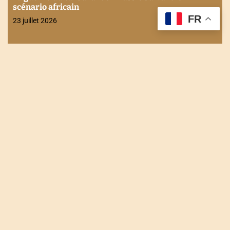
Actualités
Economie
Internationale
Stabilité financière en Afrique : Les enjeux
FR
discutés à Maurice
21 juillet 2026
NOUS CONTACTER
Tel : +228 90 90 49 83
Email : togodailynews@gmail.com
Siège : Rue de l'énergie Agbalépédogan (Lomé-Togo)
Récépissé N°0073/HAAC/01-2023/pL/P