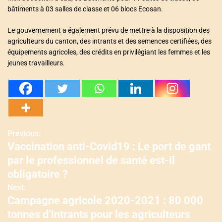
bâtiments à 03 salles de classe et 06 blocs Ecosan.
Le gouvernement a également prévu de mettre à la disposition des
agriculteurs du canton, des intrants et des semences certifiées, des
équipements agricoles, des crédits en privilégiant les femmes et les
jeunes travailleurs.
Previous:
N
Vaccination anti-Covid19 : Le port de gant
a
par le professionnel de santé est-il
v
obligatoire ?
Next:
i
Campagne agricole 2020-2021 : 80 000
g
tonnes d’intrants pour les agriculteurs