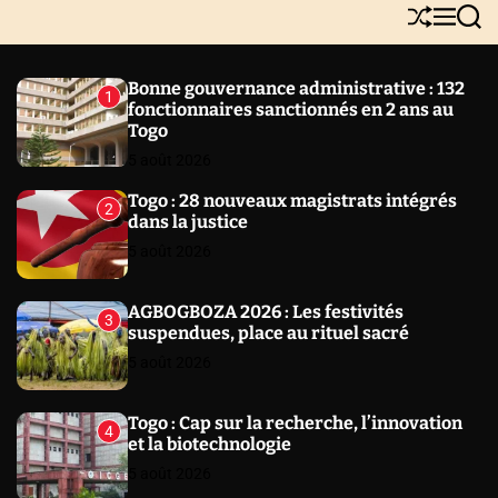
Y
S
M
S
N
h
e
e
E
u
n
a
W
ff
u
r
Bonne gouvernance administrative : 132
1
l
c
S
fonctionnaires sanctionnés en 2 ans au
e
h
Togo
5 août 2026
Togo : 28 nouveaux magistrats intégrés
2
dans la justice
5 août 2026
AGBOGBOZA 2026 : Les festivités
3
suspendues, place au rituel sacré
5 août 2026
Togo : Cap sur la recherche, l’innovation
4
et la biotechnologie
5 août 2026