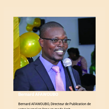
a
t
i
o
n
d
e
l
’
a
Bernard AFAWOUBO
r
Bernard AFAWOUBO, Directeur de Publication de
t