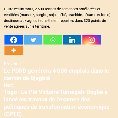
Outre ces intrants, 2 600 tonnes de semences améliorées et
certifiées (maïs, riz, sorgho, soja, niébé, arachide, sésame et fonio)
destinées aux agriculteurs étaient réparties dans 325 points de
vente agréés sur le territoire.
Previous:
N
Le PDRD générera 4 000 emplois dans le
a
canton de Djagblé
v
Next:
Togo : Le PM Victoire Tomégah-Dogbé a
i
lancé les travaux de l’examen des
g
politiques de transformation économique
(EPTE)
a