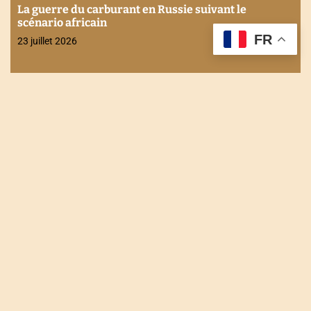
Actualités
Economie
Internationale
Stabilité financière en Afrique : Les enjeux
FR
discutés à Maurice
21 juillet 2026
NOUS CONTACTER
Tel : +228 90 90 49 83
Email : togodailynews@gmail.com
Siège : Rue de l'énergie Agbalépédogan (Lomé-Togo)
Récépissé N°0073/HAAC/01-2023/pL/P