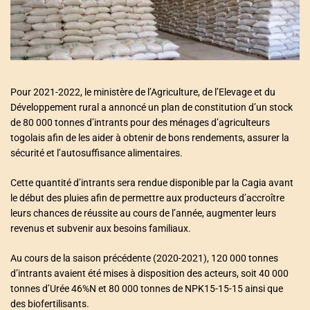
a
t
e
d
r
e
a
d
t
i
Pour 2021-2022, le ministère de l’Agriculture, de l’Elevage et du
m
Développement rural a annoncé un plan de constitution d’un stock
e
de 80 000 tonnes d’intrants pour des ménages d’agriculteurs
togolais afin de les aider à obtenir de bons rendements, assurer la
sécurité et l’autosuffisance alimentaires.
Cette quantité d’intrants sera rendue disponible par la Cagia avant
le début des pluies afin de permettre aux producteurs d’accroître
leurs chances de réussite au cours de l’année, augmenter leurs
revenus et subvenir aux besoins familiaux.
Au cours de la saison précédente (2020-2021), 120 000 tonnes
d’intrants avaient été mises à disposition des acteurs, soit 40 000
tonnes d’Urée 46%N et 80 000 tonnes de NPK15-15-15 ainsi que
des biofertilisants.