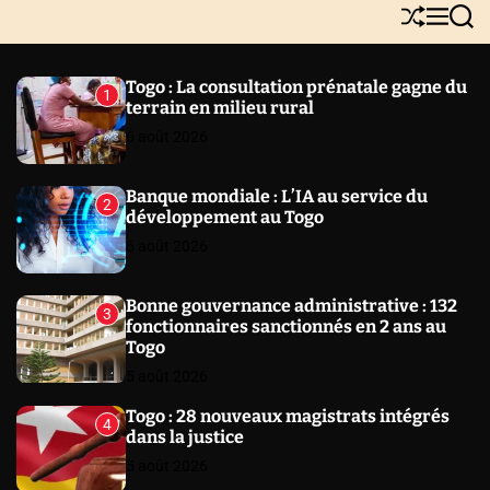
Y
S
M
S
N
h
e
e
E
u
n
a
W
ff
u
r
Togo : La consultation prénatale gagne du
1
l
c
S
terrain en milieu rural
e
h
6 août 2026
Banque mondiale : L’IA au service du
2
développement au Togo
6 août 2026
Bonne gouvernance administrative : 132
3
fonctionnaires sanctionnés en 2 ans au
Togo
5 août 2026
Togo : 28 nouveaux magistrats intégrés
4
dans la justice
5 août 2026