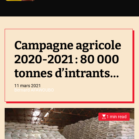
Campagne agricole
2020-2021 : 80 000
tonnes d’intrants
pour les
11 mars 2021
Bernard AFAWOUBO
agriculteurs
1 min read
E
s
t
i
m