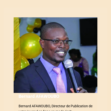
t
i
o
n
d
e
l
’
a
r
Bernard AFAWOUBO
t
Bernard AFAWOUBO, Directeur de Publication de
i