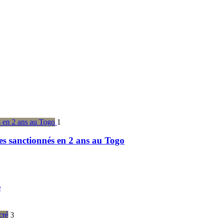
1
es sanctionnés en 2 ans au Togo
e
3