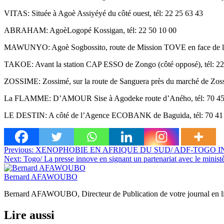
VITAS: Située à Agoè Assiyéyé du côté ouest, tél: 22 25 63 43
ABRAHAM: AgoèLogopé Kossigan, tél: 22 50 10 00
MAWUNYO: Agoè Sogbossito, route de Mission TOVE en face de la
TAKOE: Avant la station CAP ESSO de Zongo (côté opposé), tél: 22
ZOSSIME: Zossimé, sur la route de Sanguera près du marché de Zossi
La FLAMME: D’AMOUR Sise à Agodeke route d’Aného, tél: 70 45
LE DESTIN: A côté de l’Agence ECOBANK de Baguida, tél: 70 41
Navigation
Previous:
XENOPHOBIE EN AFRIQUE DU SUD/ ADF-TOGO I
Next:
Togo/ La presse innove en signant un partenariat avec le ministè
de
l’article
Bernard AFAWOUBO
Bernard AFAWOUBO, Directeur de Publication de votre journal 
Lire aussi