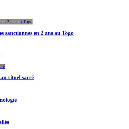
es sanctionnés en 2 ans au Togo
e
u rituel sacré
hnologie
llés