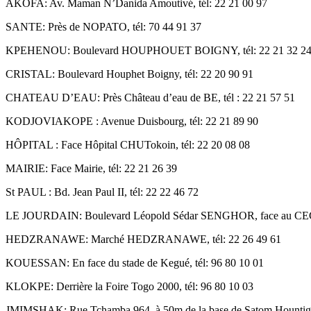
time
AKOFA: Av. Maman N’Danida Amoutivé, tél: 22 21 00 97
SANTE: Près de NOPATO, tél: 70 44 91 37
KPEHENOU: Boulevard HOUPHOUET BOIGNY, tél: 22 21 32 2
CRISTAL: Boulevard Houphet Boigny, tél: 22 20 90 91
CHATEAU D’EAU: Près Château d’eau de BE, tél : 22 21 57 51
KODJOVIAKOPE : Avenue Duisbourg, tél: 22 21 89 90
HÔPITAL : Face Hôpital CHUTokoin, tél: 22 20 08 08
MAIRIE: Face Mairie, tél: 22 21 26 39
St PAUL : Bd. Jean Paul II, tél: 22 22 46 72
LE JOURDAIN: Boulevard Léopold Sédar SENGHOR, face au CEG To
HEDZRANAWE: Marché HEDZRANAWE, tél: 22 26 49 61
KOUESSAN: En face du stade de Kegué, tél: 96 80 10 01
KLOKPE: Derrière la Foire Togo 2000, tél: 96 80 10 03
JMIMSHAK: Rue Tchamba 964, à 50m de la base de Satom Hountigom