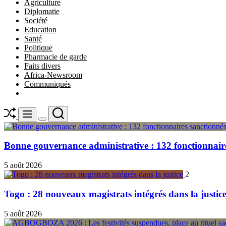
Agriculture
Diplomatie
Société
Education
Santé
Politique
Pharmacie de garde
Faits divers
Africa-Newsroom
Communiqués
Shuffle
Search
Menu
Switch
color
mode
Bonne gouvernance administrative : 132 fonctionnair
5 août 2026
2
Togo : 28 nouveaux magistrats intégrés dans la justic
5 août 2026