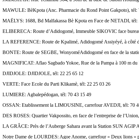
MAWULE: BèKpota (Anc. Pharmacie du Rond Point Gakpoto), tél: 
MAËLYS: 1688, Bd Malfakassa Bè Kpota en Face de NETADI, tél: 
ELIBERECA: Route d’Adidogomé, Immeuble SIKOVIC face bureau d
LA REFERENCE: Route de Kpalimé, Adidogomé Assiyéyé, à côté du 
BONTE: Route de SEGBE, WonyoméAdidogomé en face de la station 
MAGNIFICAT: Aflao Sagbado Yokoe, Rue de la Pampa à 100 m du Pal
DJIDJOLE: DJIDJOLE, tél: 22 25 65 12
VERTE: Face Ecole du Parti Klikamè, tél: 22 25 03 26
LUMIERE: Agbalepédogan, tél: 70 43 15 49
OSSAN: Etablissement la LIMOUSINE, carrefour AVEDJI, tél: 70 4
DES ROSES: Quartier Vakpossito, en face de l’entreprise de l’Union,
LA GRÂCE: Près de l’Auberge Sahara avant la Station SUN AGIP Ag
Notre Dame de LOURDES: Agoe Anome, carrefour « Deux lions » près