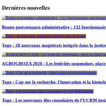
Skip
Dernières nouvelles
to
content
Bonne gouvernance administrative : 132 fonctionnair
Togo : 28 nouveaux magistrats intégrés dans la justic
AGBOGBOZA 2026 : Les festivités suspendues, place a
Togo : Cap sur la recherche, l’innovation et la biotec
Togo : Les nouveaux élus consulaires de l’UCRM insta