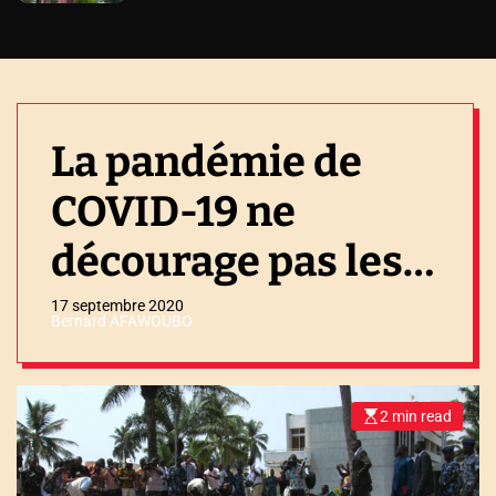
La pandémie de
COVID-19 ne
décourage pas les
trafiquants d’ivoire
17 septembre 2020
Bernard AFAWOUBO
2 min read
E
s
t
i
m