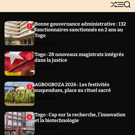
Y
S
M
S
N
h
e
e
E
u
n
a
W
ff
u
r
Bonne gouvernance administrative : 132
1
l
c
S
fonctionnaires sanctionnés en 2 ans au
e
h
Togo
5 août 2026
Togo : 28 nouveaux magistrats intégrés
2
dans la justice
5 août 2026
AGBOGBOZA 2026 : Les festivités
3
suspendues, place au rituel sacré
5 août 2026
Togo : Cap sur la recherche, l’innovation
4
et la biotechnologie
5 août 2026