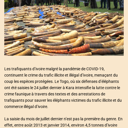
a
t
e
d
r
e
a
d
t
i
m
e
Les trafiquants d’ivoire malgré la pandémie de COVID-19,
continuent le crime du trafic illicite et illégal d’ivoire, menaçant du
coup les espèces protégées. Le Togo, où six défenses d’éléphants
ont été saisies le 24 juillet dernier à Kara intensifie la lutte contre le
crime faunique à travers des textes et des arrestations de
trafiquants pour sauver les éléphants victimes du trafic illicite et du
commerce illégal d’ivoire.
La saisie du mois de juillet dernier n’est pas la première du genre. En
effet, entre août 2013 et janvier 2014, environ 4,5 tonnes d’ivoire