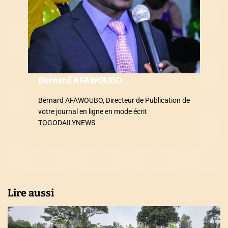
e
l
’
a
Bernard AFAWOUBO
r
Bernard AFAWOUBO, Directeur de Publication de
t
votre journal en ligne en mode écrit
i
TOGODAILYNEWS
c
l
e
Lire aussi