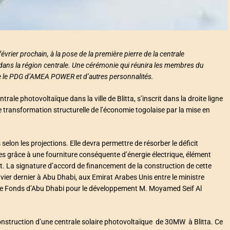
évrier prochain, à la pose de la première pierre de la centrale
 dans la région centrale. Une cérémonie qui réunira les membres du
ue le PDG d’AMEA POWER et d’autres personnalités.
ale photovoltaïque dans la ville de Blitta, s’inscrit dans la droite ligne
 transformation structurelle de l’économie togolaise par la mise en
elon les projections. Elle devra permettre de résorber le déficit
es grâce à une fourniture conséquente d’énergie électrique, élément
nt. La signature d’accord de financement de la construction de cette
anvier dernier à Abu Dhabi, aux Emirat Arabes Unis entre le ministre
r de Fonds d’Abu Dhabi pour le développement M. Moyamed Seif Al
 construction d’une centrale solaire photovoltaïque de 30MW à Blitta. Ce