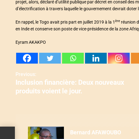
projet, alors, déclaré d’utilité publique par décret en conseil des
d’électrification à travers laquelle le gouvernement devrait dote
ère
En rappel, le Togo avait pris part en juillet 2019 à la 1
réunion d
en Inde et conserve son poste de vice-présidence de la zone Afriqu
Eyram AKAKPO
Previous:
N
Inclusion financière: Deux nouveaux
a
produits voient le jour.
v
i
g
Bernard AFAWOUBO
a
eaux