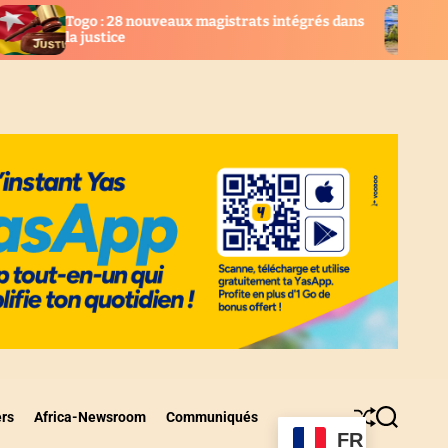
nouveaux magistrats intégrés dans
AGBOGBOZA 2026 : L
suspendues, place a
ers
Africa-Newsroom
Communiqués
S
S
FR
h
e