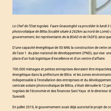
Le Chef de l’Etat togolais Faure Gnassingbé va procéder le lundi 3 f
photovoltaïque de Blitta (localité située à 262km au nord de Lomé)
gouvernement, les représentants de la BOAD et de l’ADFD, ainsi q
D’une capacité énergétique de 50 MW, la construction de cette centr
de l’axe 1 du plan national de développement (PND), qui vise une
place d’un hub logistique d’excellence et d’un centre d’affaire.
700.000 ménages et petites entreprises devraient être impactées s
énergétique dans la préfecture de Bltta et les zones environnant
indispensable à l’installation des entreprises et du développeme
centrale solaire photovoltaïque de Blitta, s’était déroulée le 12 j
togolais de l’économie et des finances Sani Yaya et le directeu
Suwaidi.
En juillet 2019, le gouvernement avait déjà autorisé le projet de