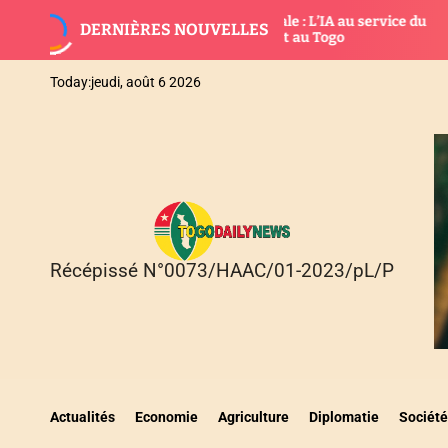
S
Banque mondiale : L’IA au service du
Bo
DERNIÈRES NOUVELLES
k
développement au Togo
fo
i
p
Today:
jeudi, août 6 2026
t
o
c
o
n
t
e
n
Récépissé N°0073/HAAC/01-2023/pL/P
T
t
O
G
O
D
A
I
Actualités
Economie
Agriculture
Diplomatie
Société
L
Y