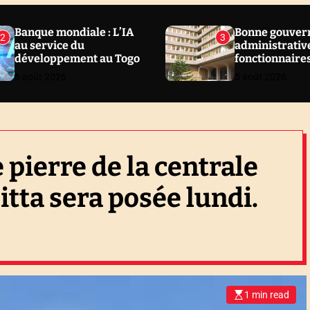
Banque mondiale : L’IA
Bonne gouver
2
3
au service du
administrative
développement au Togo
fonctionnaire
sanctionnés en
6 août 2026
5 août 2026
Togo
 pierre de la centrale
itta sera posée lundi.
1 min read
E
s