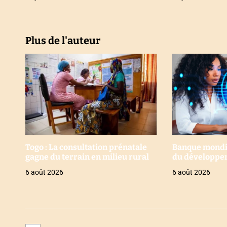
c
l
Plus de l'auteur
e
Togo : La consultation prénatale
Banque mondial
gagne du terrain en milieu rural
du développe
6 août 2026
6 août 2026