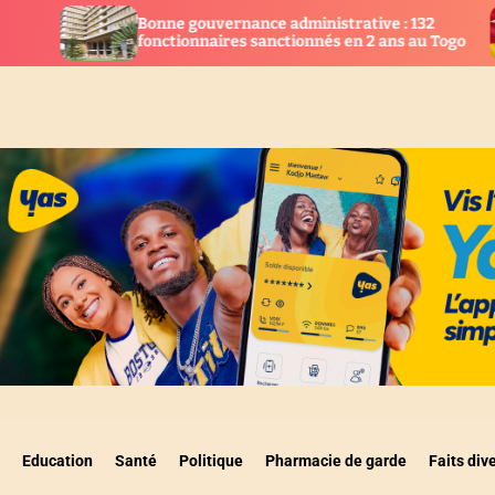
nne gouvernance administrative : 132
Togo : 28 
nctionnaires sanctionnés en 2 ans au Togo
la justice
Education
Santé
Politique
Pharmacie de garde
Faits div