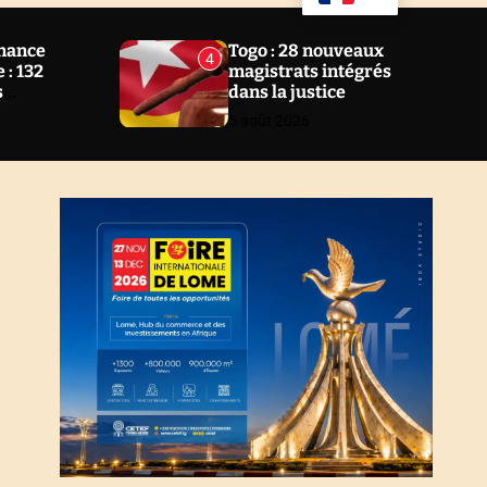
u
a
ff
r
l
c
nance
Togo : 28 nouveaux
4
e
h
 : 132
magistrats intégrés
s
dans la justice
 2 ans au
5 août 2026