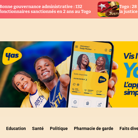
inistrative : 132
Togo : 28 nouveaux magistrats
onnés en 2 ans au Togo
la justice
Education
Santé
Politique
Pharmacie de garde
Faits div