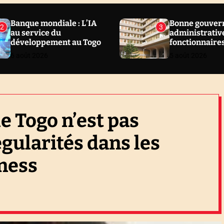
Banque mondiale : L’IA
Bonne gouver
2
3
au service du
administrative
développement au Togo
fonctionnaire
sanctionnés en
6 août 2026
5 août 2026
Togo
le Togo n’est pas
égularités dans les
ness