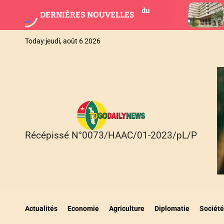
S
le : L’IA au service du
Bonne gouvernance adm
DERNIÈRES NOUVELLES
k
nt au Togo
fonctionnaires sancti
i
p
Today:
jeudi, août 6 2026
t
o
c
o
n
t
e
n
Récépissé N°0073/HAAC/01-2023/pL/P
T
t
O
G
O
D
A
I
Actualités
Economie
Agriculture
Diplomatie
Société
L
Y