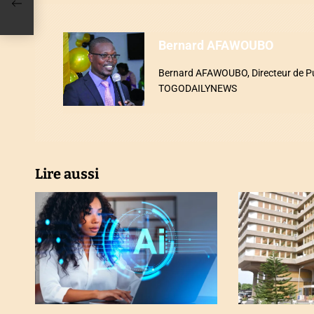
g
eau
a
Bernard AFAWOUBO
t
Bernard AFAWOUBO, Directeur de Publ
i
TOGODAILYNEWS
o
n
d
Lire aussi
e
l
’
a
r