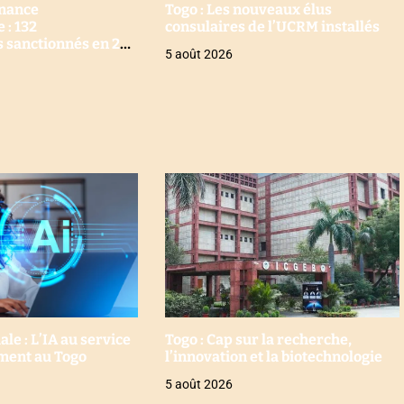
nance
Togo : Les nouveaux élus
 : 132
consulaires de l’UCRM installés
s sanctionnés en 2
5 août 2026
e : L’IA au service
Togo : Cap sur la recherche,
ment au Togo
l’innovation et la biotechnologie
5 août 2026