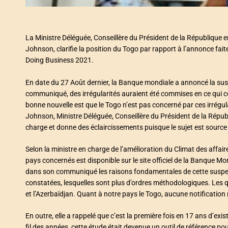
La Ministre Déléguée, Conseillère du Président de la République 
Johnson, clarifie la position du Togo par rapport à l’annonce fai
Doing Business 2021.
En date du 27 Août dernier, la Banque mondiale a annoncé la sus
communiqué, des irrégularités auraient été commises en ce qui c
bonne nouvelle est que le Togo n’est pas concerné par ces irrégu
Johnson, Ministre Déléguée, Conseillère du Président de la Républ
charge et donne des éclaircissements puisque le sujet est source 
Selon la ministre en charge de l’amélioration du Climat des affaires
pays concernés est disponible sur le site officiel de la Banque 
dans son communiqué les raisons fondamentales de cette suspensio
constatées, lesquelles sont plus d’ordres méthodologiques. Les qu
et l’Azerbaïdjan. Quant à notre pays le Togo, aucune notification n’
En outre, elle a rappelé que c’est la première fois en 17 ans d’e
fil des années, cette étude était devenue un outil de référence pou