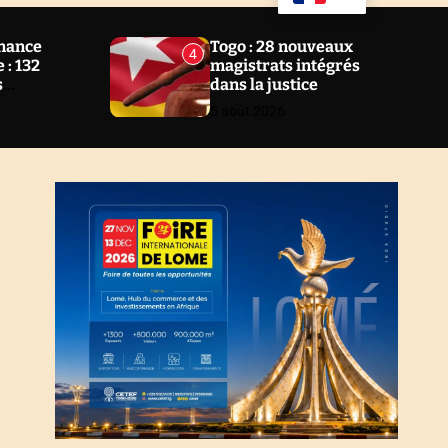
u
a
ff
r
l
c
nance
Togo : 28 nouveaux
4
e
h
 : 132
magistrats intégrés
s
dans la justice
 2 ans au
5 août 2026