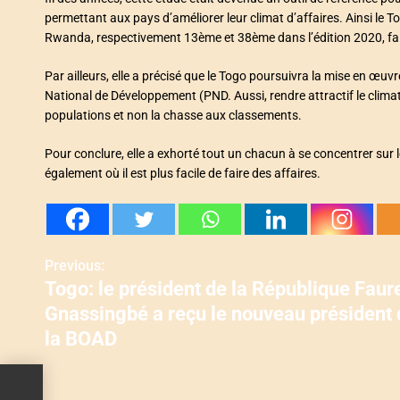
permettant aux pays d’améliorer leur climat d’affaires. Ainsi le To
Rwanda, respectivement 13ème et 38ème dans l’édition 2020, fai
Par ailleurs, elle a précisé que le Togo poursuivra la mise en œu
National de Développement (PND. Aussi, rendre attractif le clima
populations et non la chasse aux classements.
Pour conclure, elle a exhorté tout un chacun à se concentrer sur le 
également où il est plus facile de faire des affaires.
Previous:
N
Togo: le président de la République Faur
a
Gnassingbé a reçu le nouveau président 
v
la BOAD
i
ue