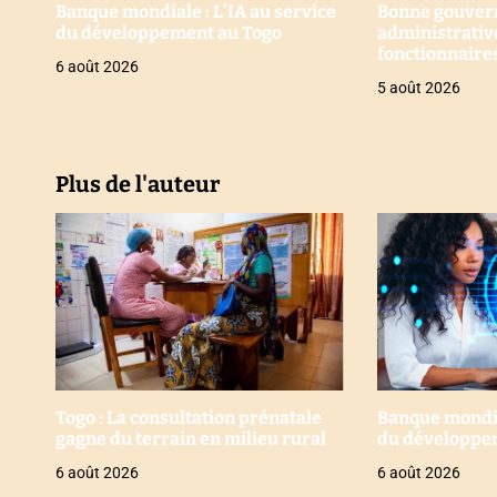
t
Banque mondiale : L’IA au service
Bonne gouver
du développement au Togo
administrative
i
fonctionnaire
6 août 2026
ans au Togo
5 août 2026
c
l
e
Plus de l'auteur
Togo : La consultation prénatale
Banque mondial
gagne du terrain en milieu rural
du développe
6 août 2026
6 août 2026