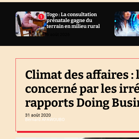
N
E
Togo : La consultation
1
prénatale gagne du
W
terrain en milieu rural
S
6 août 2026
Climat des affaires : 
concerné par les irr
rapports Doing Busi
31 août 2020
Bernard AFAWOUBO