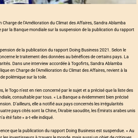
en Charge de l’Amélioration du Climat des Affaires, Sandra Ablamba
te par la Banque mondiale sur la suspension de la publication du rapport
pension de la publication du rapport Doing Business 2021. Selon le
oncerne le traitement des données au bénéfices de certains pays. La
larités. Dans une interview accordée à Togofirts, Sandra Ablamba
ique en Charge de l’Amélioration du Climat des Affaires, revient à la
de polémique sur la toile.
, le Togo n’est en rien concerné par le sujet et a précisé que la liste des
Mondiale, consultable par tous. « La Banque a évidemment bien précisé
n. D’ailleurs, elle a notifié aux pays concernés les irrégularités
atre pays cités sont la Chine, l’Arabie saoudite, les Émirats arabes unis
a été faite » a-t-elle indiqué.
xistence que la publication du rapport Doing Business est suspendue. « Au
r les investisseurs à travers le monde, mais aussi un objet de critiques