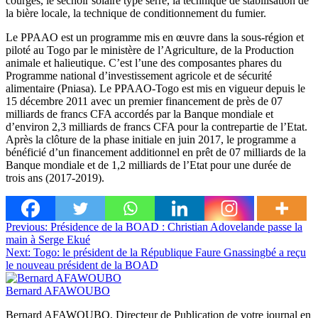
courges, le séchoir solaire type serre, la technique de stabilisation de
la bière locale, la technique de conditionnement du fumier.
Le PPAAO est un programme mis en œuvre dans la sous-région et
piloté au Togo par le ministère de l’Agriculture, de la Production
animale et halieutique. C’est l’une des composantes phares du
Programme national d’investissement agricole et de sécurité
alimentaire (Pniasa). Le PPAAO-Togo est mis en vigueur depuis le
15 décembre 2011 avec un premier financement de près de 07
milliards de francs CFA accordés par la Banque mondiale et
d’environ 2,3 milliards de francs CFA pour la contrepartie de l’Etat.
Après la clôture de la phase initiale en juin 2017, le programme a
bénéficié d’un financement additionnel en prêt de 07 milliards de la
Banque mondiale et de 1,2 milliards de l’Etat pour une durée de
trois ans (2017-2019).
Navigation
Previous:
Présidence de la BOAD : Christian Adovelande passe la
main à Serge Ekué
de
Next:
Togo: le président de la République Faure Gnassingbé a reçu
l’article
le nouveau président de la BOAD
Bernard AFAWOUBO
Bernard AFAWOUBO, Directeur de Publication de votre journal en