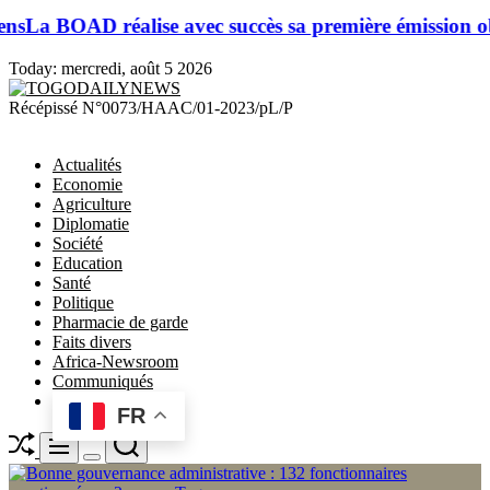
 réalise avec succès sa première émission obligataire 
Today:
mercredi, août 5 2026
TOGODAILYNEWS
Récépissé N°0073/HAAC/01-2023/pL/P
Actualités
Economie
Agriculture
Diplomatie
Société
Education
Santé
Politique
Pharmacie de garde
Faits divers
Africa-Newsroom
Communiqués
FR
Shuffle
Search
Menu
Switch
color