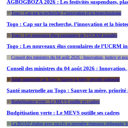
ZA 2026 : Les festivités suspendues, place au rituel
Cap sur la recherche, l’innovation et la biotechnologie
Les nouveaux élus consulaires de l’UCRM installés
 des ministres du 04 août 2026 : Innovation, justice et
aternelle au Togo : Sauver la mère, priorité nationale
sation verte : Le MEVS outille ses cadres