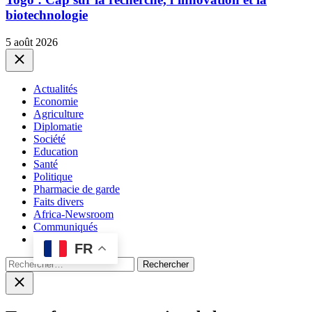
biotechnologie
5 août 2026
Close
Actualités
Economie
Agriculture
Diplomatie
Société
Education
Santé
Politique
Pharmacie de garde
Faits divers
Africa-Newsroom
Communiqués
FR
Rechercher :
Close
search