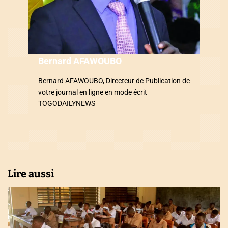
l
’
a
Bernard AFAWOUBO
r
Bernard AFAWOUBO, Directeur de Publication de
t
votre journal en ligne en mode écrit
i
TOGODAILYNEWS
c
l
e
Lire aussi