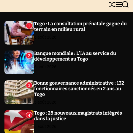
Y
S
M
S
N
h
e
e
E
u
n
a
W
ff
u
r
Togo : La consultation prénatale gagne du
1
l
c
S
terrain en milieu rural
e
h
6 août 2026
Banque mondiale : L’IA au service du
2
développement au Togo
6 août 2026
Bonne gouvernance administrative : 132
3
fonctionnaires sanctionnés en 2 ans au
Togo
5 août 2026
Togo : 28 nouveaux magistrats intégrés
4
dans la justice
5 août 2026