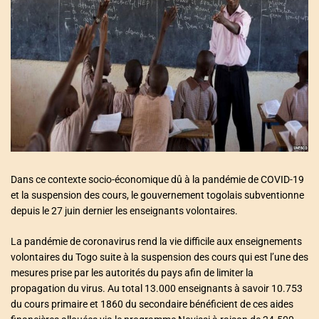
a
t
e
d
r
e
a
d
t
i
m
e
Dans ce contexte socio-économique dû à la pandémie de COVID-19
et la suspension des cours, le gouvernement togolais subventionne
depuis le 27 juin dernier les enseignants volontaires.
La pandémie de coronavirus rend la vie difficile aux enseignements
volontaires du Togo suite à la suspension des cours qui est l’une des
mesures prise par les autorités du pays afin de limiter la
propagation du virus. Au total 13.000 enseignants à savoir 10.753
du cours primaire et 1860 du secondaire bénéficient de ces aides