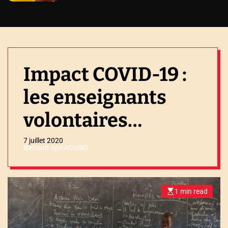
Impact COVID-19 :
les enseignants
volontaires
bénéficient du
7 juillet 2020
Bernard AFAWOUBO
programme
Novissi
1 min read
E
s
t
i
m