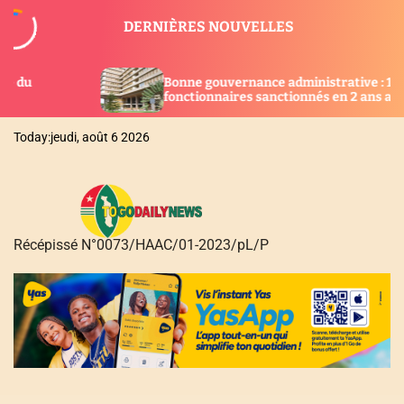
S
DERNIÈRES NOUVELLES
k
i
p
Bonne gouvernance administrative : 132
Tog
t
fonctionnaires sanctionnés en 2 ans au Togo
la 
o
c
Today:
jeudi, août 6 2026
o
n
t
e
n
Récépissé N°0073/HAAC/01-2023/pL/P
t
T
O
G
O
D
A
I
L