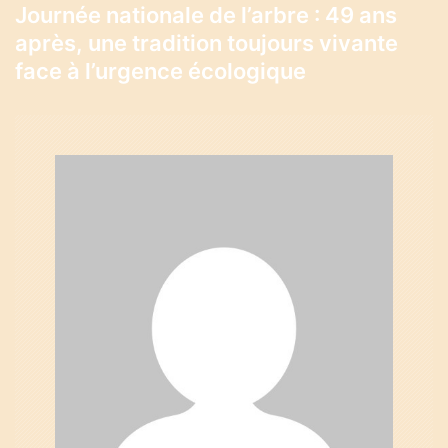
Journée nationale de l’arbre : 49 ans
i
après, une tradition toujours vivante
g
face à l’urgence écologique
a
t
i
o
n
d
e
l
’
a