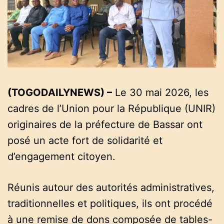
a
t
e
d
r
e
a
d
t
i
m
e
(TOGODAILYNEWS) –
Le 30 mai 2026, les
cadres de l’Union pour la République (UNIR)
originaires de la préfecture de Bassar ont
posé un acte fort de solidarité et
d’engagement citoyen.
Réunis autour des autorités administratives,
traditionnelles et politiques, ils ont procédé
à une remise de dons composée de tables-