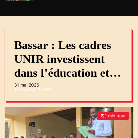
Bassar : Les cadres
UNIR investissent
dans l’éducation et la
sécurité
31 mai 2026
TOGODAILYNEWS
1 min read
E
s
t
i
m