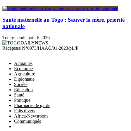
Santé maternelle au Togo : Sauver la mère, priorité
nationale
Today:
jeudi, août 6 2026
TOGODAILYNEWS
Récépissé N°0073/HAAC/01-2023/pL/P
Actualités
Economie
Agriculture
Diplomatie
Société
Education
Santé
Politique
Pharmacie de garde
Faits divers
Africa-Newsroom
Communiqués