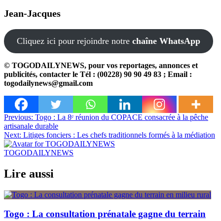
Jean-Jacques
Cliquez ici pour rejoindre notre
chaîne WhatsApp
© TOGODAILYNEWS, pour vos reportages, annonces et
publicités, contacter le Tél : (00228) 90 90 49 83 ; Email :
togodailynews@gmail.com
Navigation
Previous:
Togo : La 8ᵉ réunion du COPACE consacrée à la pêche
artisanale durable
de
Next:
Litiges fonciers : Les chefs traditionnels formés à la médiation
l’article
TOGODAILYNEWS
Lire aussi
Togo : La consultation prénatale gagne du terrain