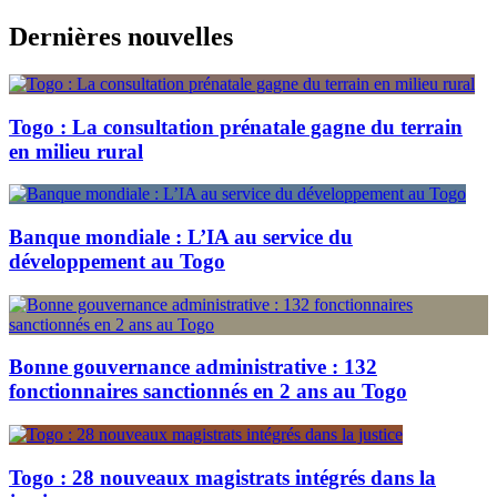
Skip
Dernières nouvelles
to
content
Togo : La consultation prénatale gagne du terrain
en milieu rural
Banque mondiale : L’IA au service du
développement au Togo
Bonne gouvernance administrative : 132
fonctionnaires sanctionnés en 2 ans au Togo
Togo : 28 nouveaux magistrats intégrés dans la