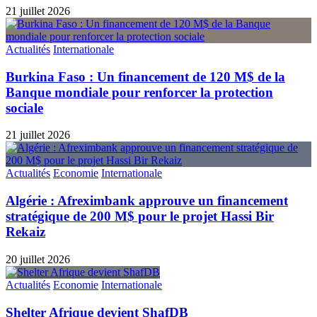
21 juillet 2026
Actualités
Internationale
Burkina Faso : Un financement de 120 M$ de la
Banque mondiale pour renforcer la protection
sociale
21 juillet 2026
Actualités
Economie
Internationale
Algérie : Afreximbank approuve un financement
stratégique de 200 M$ pour le projet Hassi Bir
Rekaiz
20 juillet 2026
Actualités
Economie
Internationale
Shelter Afrique devient ShafDB