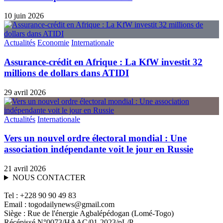
10 juin 2026
Actualités
Economie
Internationale
Assurance-crédit en Afrique : La KfW investit 32
millions de dollars dans ATIDI
29 avril 2026
Actualités
Internationale
Vers un nouvel ordre électoral mondial : Une
association indépendante voit le jour en Russie
21 avril 2026
NOUS CONTACTER
Tel : +228 90 90 49 83
Email : togodailynews@gmail.com
Siège : Rue de l'énergie Agbalépédogan (Lomé-Togo)
Récépissé N°0073/HAAC/01-2023/pL/P