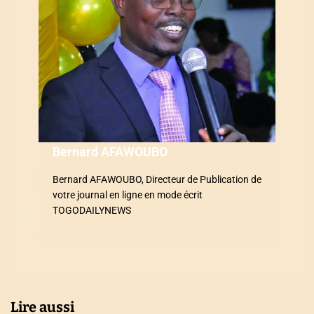
d
e
l
’
a
r
Bernard AFAWOUBO
t
Bernard AFAWOUBO, Directeur de Publication de
i
votre journal en ligne en mode écrit
TOGODAILYNEWS
c
l
e
Lire aussi