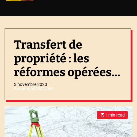
Transfert de
propriété : les
réformes opérées
au Togo
3 novembre 2020
Bernard AFAWOUBO
décomplexent le
domaine et
1 min read
E
s
soulagent les
t
i
m