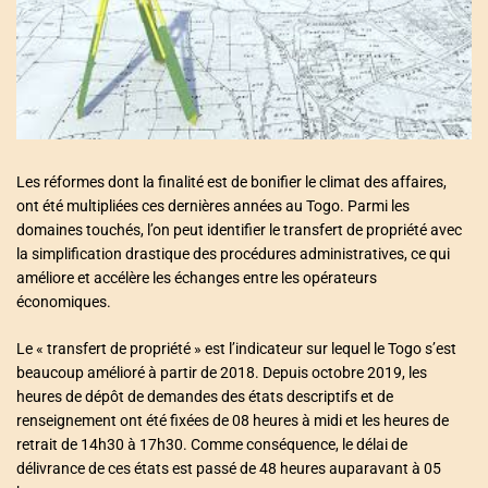
acteurs
a
t
e
d
r
e
a
d
t
i
m
e
Les réformes dont la finalité est de bonifier le climat des affaires,
ont été multipliées ces dernières années au Togo. Parmi les
domaines touchés, l’on peut identifier le transfert de propriété avec
la simplification drastique des procédures administratives, ce qui
améliore et accélère les échanges entre les opérateurs
économiques.
Le « transfert de propriété » est l’indicateur sur lequel le Togo s’est
beaucoup amélioré à partir de 2018. Depuis octobre 2019, les
heures de dépôt de demandes des états descriptifs et de
renseignement ont été fixées de 08 heures à midi et les heures de
retrait de 14h30 à 17h30. Comme conséquence, le délai de
délivrance de ces états est passé de 48 heures auparavant à 05