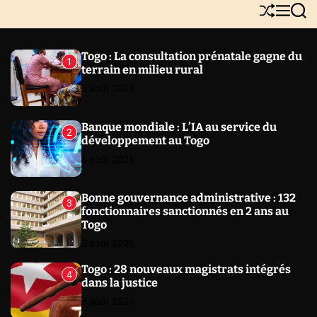
Y
S
M
S
N
h
e
e
E
u
n
a
W
ff
u
r
Togo : La consultation prénatale gagne du
1
l
c
S
terrain en milieu rural
e
h
6 août 2026
Banque mondiale : L’IA au service du
2
développement au Togo
6 août 2026
Bonne gouvernance administrative : 132
3
fonctionnaires sanctionnés en 2 ans au
Togo
5 août 2026
Togo : 28 nouveaux magistrats intégrés
4
dans la justice
5 août 2026