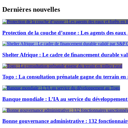
Skip
Dernières nouvelles
to
content
Protection de la couche d’ozone : Les agents des eaux 
Shelter Afrique : Le cadre de financement durable v
Togo : La consultation prénatale gagne du terrain en 
Banque mondiale : L’IA au service du développement
Bonne gouvernance administrative : 132 fonctionnair