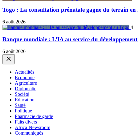
Togo : La consultation prénatale gagne du terrain en 
6 août 2026
4
Banque mondiale : L’IA au service du développement
6 août 2026
Close
Actualités
Economie
Agriculture
Diplomatie
Société
Education
Santé
Politique
Pharmacie de garde
Faits divers
Africa-Newsroom
Communiqués