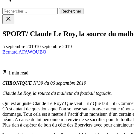
Rechercher :
Close
search
SPORT/ Claude Le Roy, la source du malheu
5 septembre 2019
10 septembre 2019
Bernard AFAWOUBO
Estimated
1 min read
read
time
CHRONIQUE
N°39 du 06 septembre 2019
Claude Le Roy, la source du malheur du football togolais.
Qui est au juste Claude Le Roy? Que veut – il? Que fait – il? Comme
C’est autant de questions que l’on se pose sans trouver aucune réponse 
dommage. Tout cela est à mettre à l’actif d’un monsieur, d’un certain e
néant. A cause de lui personne n’a envie de se sacrifier pour le footb
Plus rien à espérer de bon du côté des Eperviers avec pour entraineur C