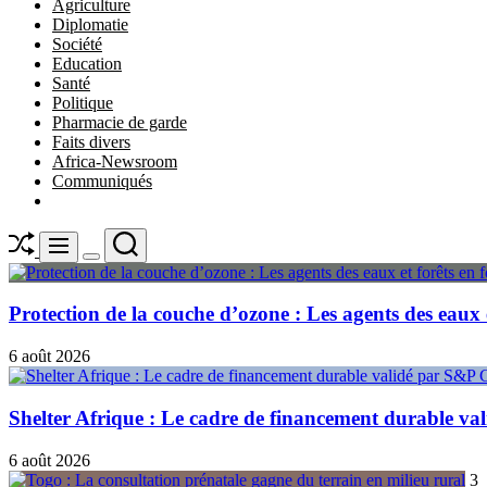
Agriculture
Diplomatie
Société
Education
Santé
Politique
Pharmacie de garde
Faits divers
Africa-Newsroom
Communiqués
Shuffle
Search
Menu
Switch
color
mode
Protection de la couche d’ozone : Les agents des eaux 
6 août 2026
Shelter Afrique : Le cadre de financement durable v
6 août 2026
3