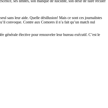
ence, ses limites, son manque de luicidité, son désir de faire reculer
 seul sans leur aide. Quelle désillusion! Mais ce sont ces journalistes
s qu’il convoque. Contre aux Comores il n’a fait qu’un match nul
e générale élective pour renouveler leur bureau exécutif. C’est le