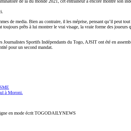
inatoire de la du monde 2021, cet entraineur a encore montré son indésc
i.
hommes de media. Bien au contraire, il les méprise, pensant qu’il peut tout
nt toujours prêts à lui montrer le vrai visage, la vraie forme des joueur
es Journalistes Sportifs Indépendants du Togo, AJSIT ont été en assemblé
entité pour un second mandat.
ISME
nul à Moroni.
en ligne en mode écrit TOGODAILYNEWS