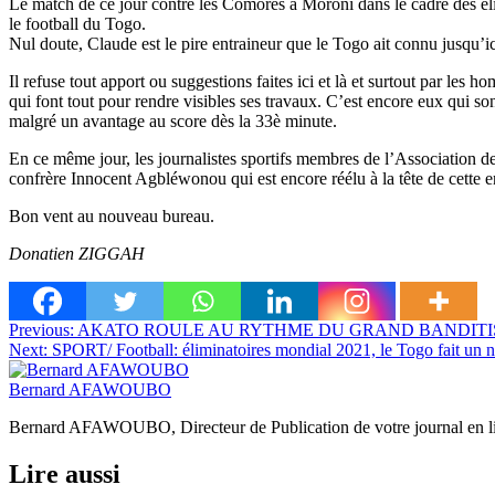
Le match de ce jour contre les Comores à Moroni dans le cadre des élim
le football du Togo.
Nul doute, Claude est le pire entraineur que le Togo ait connu jusqu’ic
Il refuse tout apport ou suggestions faites ici et là et surtout par les 
qui font tout pour rendre visibles ses travaux. C’est encore eux qui so
malgré un avantage au score dès la 33è minute.
En ce même jour, les journalistes sportifs membres de l’Association d
confrère Innocent Agbléwonou qui est encore réélu à la tête de cette 
Bon vent au nouveau bureau.
Donatien ZIGGAH
Navigation
Previous:
AKATO ROULE AU RYTHME DU GRAND BANDIT
Next:
SPORT/ Football: éliminatoires mondial 2021, le Togo fait un 
de
l’article
Bernard AFAWOUBO
Bernard AFAWOUBO, Directeur de Publication de votre journal 
Lire aussi