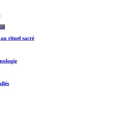
e
u rituel sacré
hnologie
llés