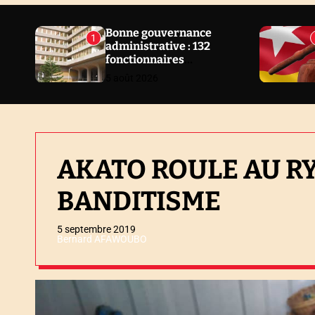
N
E
Bonne gouvernance
1
administrative : 132
W
fonctionnaires
S
sanctionnés en 2 ans au
5 août 2026
Togo
AKATO ROULE AU R
BANDITISME
5 septembre 2019
Bernard AFAWOUBO