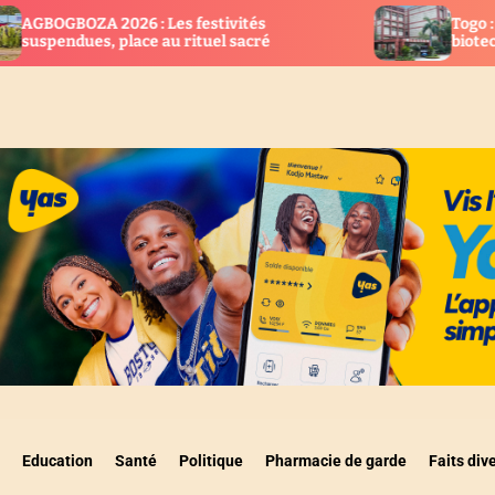
es festivités
Togo : Cap sur la recherche, 
au rituel sacré
biotechnologie
Education
Santé
Politique
Pharmacie de garde
Faits div