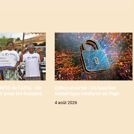
UI de l’AFSL : Un
Cybersécurité : Un bouclier
oir pour les femmes
numérique renforcé au Togo
4 août 2026