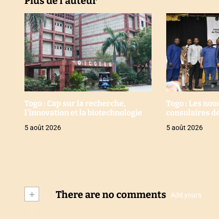
e
Plus de l'auteur
Togo : Cap sur la recherche,
Togo : Les no
l’innovation et la biotechnologie
consulaires de
5 août 2026
5 août 2026
+
There are no comments
Add yours