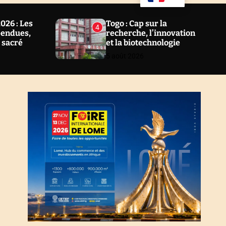
u
a
ff
r
l
c
26 : Les
Togo : Cap sur la
4
e
h
pendues,
recherche, l’innovation
l sacré
et la biotechnologie
5 août 2026