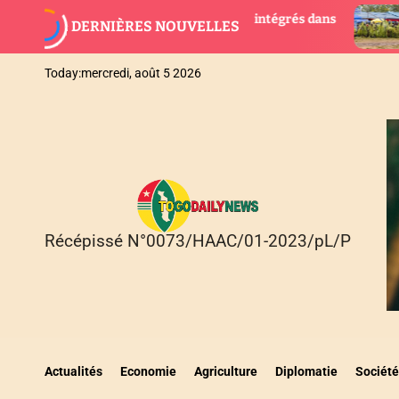
S
nouveaux magistrats intégrés dans
AGBOGBOZA 2026 : L
DERNIÈRES NOUVELLES
k
suspendues, place 
i
p
Today:
mercredi, août 5 2026
t
o
c
o
n
t
e
n
Récépissé N°0073/HAAC/01-2023/pL/P
T
t
O
G
O
D
A
I
Actualités
Economie
Agriculture
Diplomatie
Société
L
Y