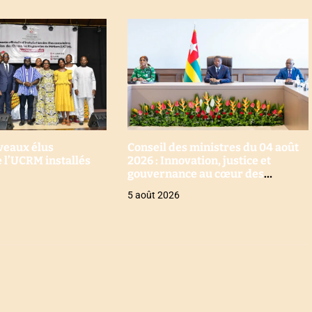
uveaux élus
Conseil des ministres du 04 août
 l’UCRM installés
2026 : Innovation, justice et
gouvernance au cœur des
décisions
5 août 2026