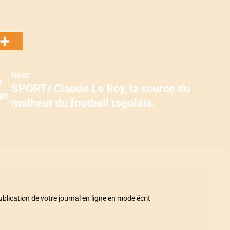
Next:
e
SPORT/ Claude Le Roy, la source du
on
malheur du football togolais.
ication de votre journal en ligne en mode écrit