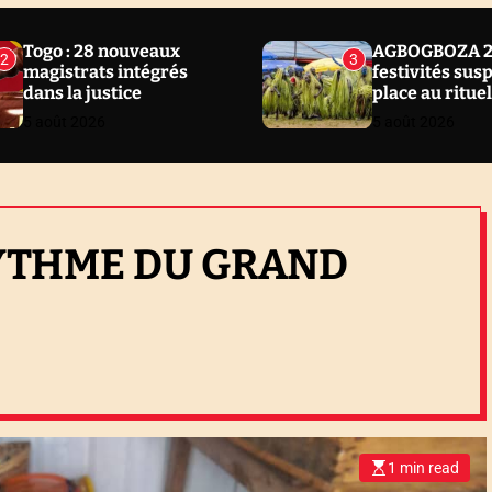
Togo : 28 nouveaux
AGBOGBOZA 20
2
3
magistrats intégrés
festivités sus
dans la justice
place au ritue
5 août 2026
5 août 2026
YTHME DU GRAND
1 min read
E
s