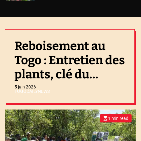
Reboisement au
Togo : Entretien des
plants, clé du
succès
5 juin 2026
TOGODAILYNEWS
1 min read
E
s
t
i
m