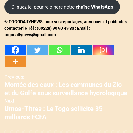
Cliquez ici pour rejoindre notre
chaîne WhatsApp
© TOGODAILYNEWS, pour vos reportages, annonces et publicités,
contacter le Tél : (00228) 90 90 49 83 ; Email :
togodailynews@gmail.com
Previous:
N
Montée des eaux : Les communes du Zio
a
et du Golfe sous surveillance hydrologique
v
Next:
Umoa-Titres : Le Togo sollicite 35
i
milliards FCFA
g