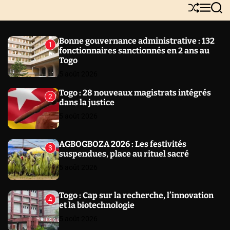
Y
S
M
S
N
h
e
e
E
u
n
a
W
ff
u
r
Bonne gouvernance administrative : 132
1
l
c
S
fonctionnaires sanctionnés en 2 ans au
e
h
Togo
5 août 2026
Togo : 28 nouveaux magistrats intégrés
2
dans la justice
5 août 2026
AGBOGBOZA 2026 : Les festivités
3
suspendues, place au rituel sacré
5 août 2026
Togo : Cap sur la recherche, l’innovation
4
et la biotechnologie
5 août 2026