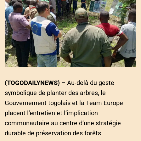
a
t
e
d
r
e
a
d
t
i
m
e
(TOGODAILYNEWS) –
Au-delà du geste
symbolique de planter des arbres, le
Gouvernement togolais et la Team Europe
placent l’entretien et l’implication
communautaire au centre d’une stratégie
durable de préservation des forêts.