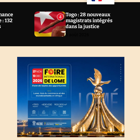
u
a
ff
r
l
c
nance
Togo : 28 nouveaux
4
e
h
 : 132
magistrats intégrés
s
dans la justice
 2 ans au
5 août 2026