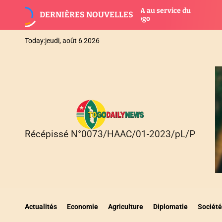
S
anque mondiale : L’IA au service du
Bonne gou
DERNIÈRES NOUVELLES
k
éveloppement au Togo
fonctionn
i
p
Today:
jeudi, août 6 2026
t
o
c
o
n
t
e
n
Récépissé N°0073/HAAC/01-2023/pL/P
T
t
O
G
O
D
A
I
Actualités
Economie
Agriculture
Diplomatie
Société
L
Y