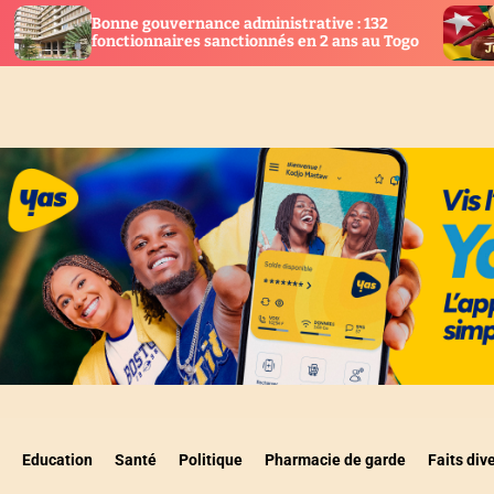
vernance administrative : 132
Togo : 28 nouveaux
aires sanctionnés en 2 ans au Togo
la justice
Education
Santé
Politique
Pharmacie de garde
Faits div