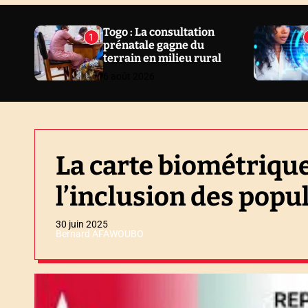
N
E
Togo : La consultation
1
prénatale gagne du
W
terrain en milieu rural
S
6 août 2026
La carte biométriqu
l’inclusion des popu
30 juin 2025
Bernard AFAWOUBO