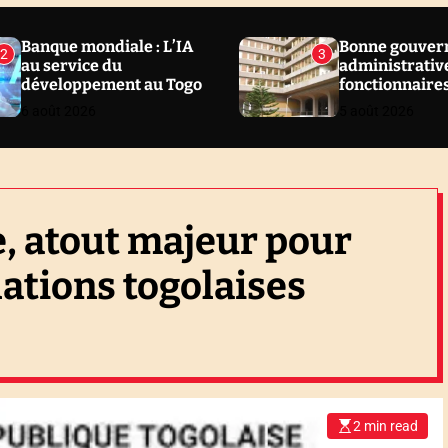
Banque mondiale : L’IA
Bonne gouver
2
3
au service du
administrative
développement au Togo
fonctionnaire
sanctionnés en
6 août 2026
5 août 2026
Togo
e, atout majeur pour
lations togolaises
2 min read
E
s