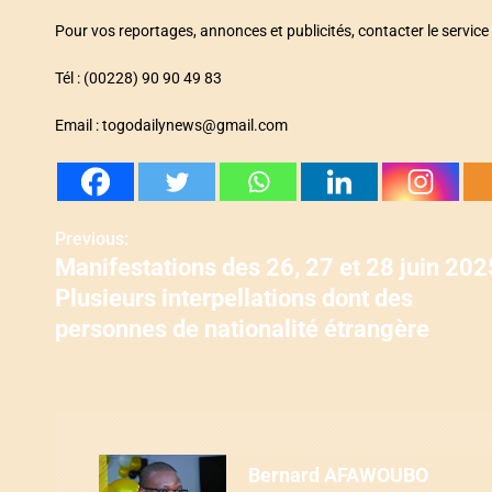
Pour vos reportages, annonces et publicités, contacter le serv
Tél : (00228) 90 90 49 83
Email : togodailynews@gmail.com
Previous:
N
Manifestations des 26, 27 et 28 juin 202
a
Plusieurs interpellations dont des
v
personnes de nationalité étrangère
i
g
a
Bernard AFAWOUBO