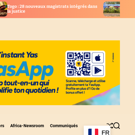
 magistrats intégrés dans
AGBOGBOZA 2026 : Les fest
suspendues, place au rituel
ers
Africa-Newsroom
Communiqués
S
S
FR
h
e