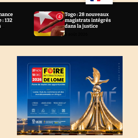
u
a
ff
r
l
c
nance
Togo : 28 nouveaux
4
e
h
 : 132
magistrats intégrés
s
dans la justice
 2 ans au
5 août 2026