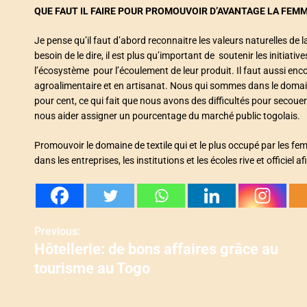
QUE FAUT IL FAIRE POUR PROMOUVOIR D’AVANTAGE LA FEM
Je pense qu’il faut d’abord reconnaitre les valeurs naturelles de 
besoin de le dire, il est plus qu’important de soutenir les initiat
l’écosystème pour l’écoulement de leur produit. Il faut aussi e
agroalimentaire et en artisanat. Nous qui sommes dans le domain
pour cent, ce qui fait que nous avons des difficultés pour seco
nous aider assigner un pourcentage du marché public togolais.
Promouvoir le domaine de textile qui et le plus occupé par les fe
dans les entreprises, les institutions et les écoles rive et officiel
Previous:
N
Hôtellerie: de bons affaires grâce au
a
tourisme au Togo
v