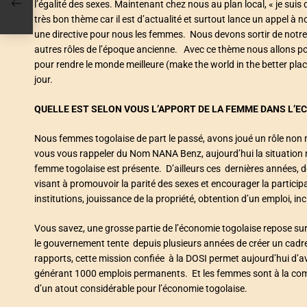
l’égalité des sexes. Maintenant chez nous au plan local, « je suis
très bon thème car il est d’actualité et surtout lance un appel à n
une directive pour nous les femmes. Nous devons sortir de notre z
autres rôles de l’époque ancienne. Avec ce thème nous allons p
pour rendre le monde meilleure (make the world in the better pla
jour.
QUELLE EST SELON VOUS L’APPORT DE LA FEMME DANS L’E
Nous femmes togolaise de part le passé, avons joué un rôle no
vous vous rappeler du Nom NANA Benz, aujourd’hui la situation n
femme togolaise est présente. D’ailleurs ces dernières années
visant à promouvoir la parité des sexes et encourager la partici
institutions, jouissance de la propriété, obtention d’un emploi, inc
Vous savez, une grosse partie de l’économie togolaise repose sur 
le gouvernement tente depuis plusieurs années de créer un cadre 
rapports, cette mission confiée à la DOSI permet aujourd’hui d’av
générant 1000 emplois permanents. Et les femmes sont à la comma
d’un atout considérable pour l’économie togolaise.