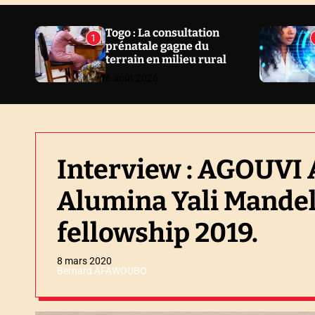
N
E
Togo : La consultation
1
prénatale gagne du
W
terrain en milieu rural
S
6 août 2026
Interview : AGOUVI 
Alumina Yali Mande
fellowship 2019.
8 mars 2020
Bernard AFAWOUBO