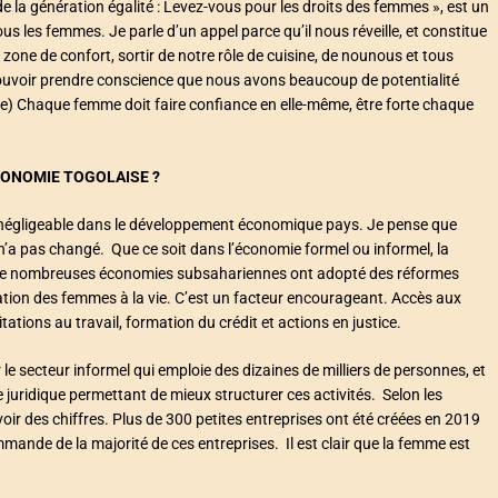
 de la génération égalité : Levez-vous pour les droits des femmes », est un
ous les femmes. Je parle d’un appel parce qu’il nous réveille, et constitue
one de confort, sortir de notre rôle de cuisine, de nounous et tous
ouvoir prendre conscience que nous avons beaucoup de potentialité
ce) Chaque femme doit faire confiance en elle-même, être forte chaque
CONOMIE TOGOLAISE ?
n négligeable dans le développement économique pays. Je pense que
’a pas changé. Que ce soit dans l’économie formel ou informel, la
, de nombreuses économies subsahariennes ont adopté des réformes
pation des femmes à la vie. C’est un facteur encourageant. Accès aux
itations au travail, formation du crédit et actions en justice.
le secteur informel qui emploie des dizaines de milliers de personnes, et
juridique permettant de mieux structurer ces activités. Selon les
oir des chiffres. Plus de 300 petites entreprises ont été créées en 2019
nde de la majorité de ces entreprises. Il est clair que la femme est