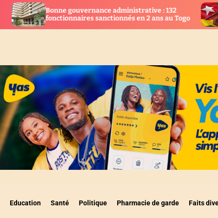
ernance administrative : 132
Togo : 28 nouveaux
ires sanctionnés en 2 ans au Togo
la justice
Education
Santé
Politique
Pharmacie de garde
Faits div