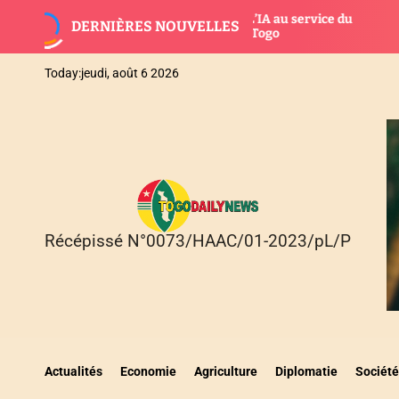
S
nque mondiale : L’IA au service du
Bonne gouv
DERNIÈRES NOUVELLES
k
éveloppement au Togo
fonctionna
i
p
Today:
jeudi, août 6 2026
t
o
c
o
n
t
e
n
Récépissé N°0073/HAAC/01-2023/pL/P
T
t
O
G
O
D
A
I
Actualités
Economie
Agriculture
Diplomatie
Société
L
Y