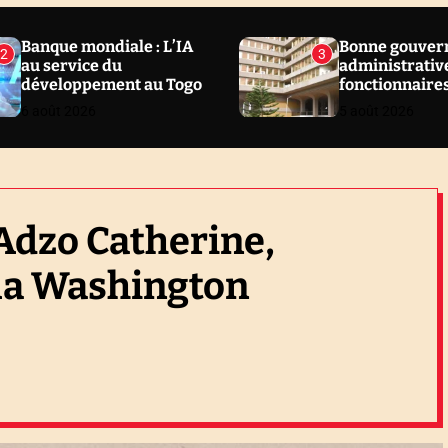
Banque mondiale : L’IA
Bonne gouver
2
3
au service du
administrative
développement au Togo
fonctionnaire
sanctionnés en
6 août 2026
5 août 2026
Togo
Adzo Catherine,
la Washington