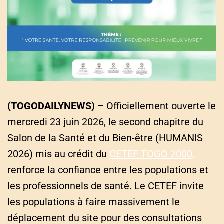
a
t
e
d
r
e
a
d
t
i
m
e
(TOGODAILYNEWS) –
Officiellement ouverte le
mercredi 23 juin 2026, le second chapitre du
Salon de la Santé et du Bien-être (HUMANIS
2026) mis au crédit du
CETEF TOGO 2000,
renforce la confiance entre les populations et
les professionnels de santé. Le CETEF invite
les populations à faire massivement le
déplacement du site pour des consultations