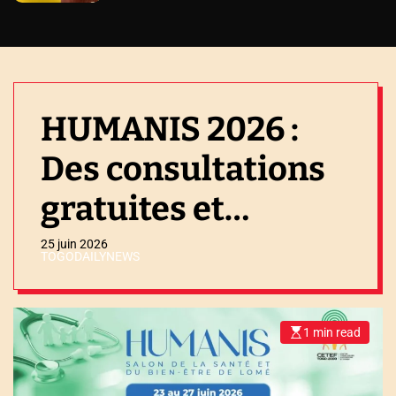
HUMANIS 2026 :
Des consultations
gratuites et
dépistages au
25 juin 2026
TOGODAILYNEWS
CETEF aux
différents âges de
1 min read
E
s
la vie
t
i
m