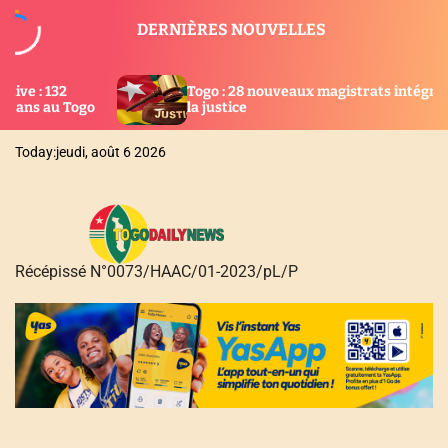
S
DERNIÈRES NOUVELLES
k
i
p
Togo : 28 nouveaux magistrats intégrés dans
AGBOG
t
la justice
suspe
o
c
Today:
jeudi, août 6 2026
o
n
t
e
n
Récépissé N°0073/HAAC/01-2023/pL/P
t
T
O
G
O
D
A
I
L