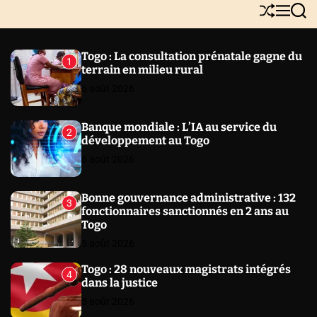
Y
S
M
S
N
h
e
e
E
u
n
a
W
ff
u
r
Togo : La consultation prénatale gagne du
1
l
c
S
terrain en milieu rural
e
h
6 août 2026
Banque mondiale : L’IA au service du
2
développement au Togo
6 août 2026
Bonne gouvernance administrative : 132
3
fonctionnaires sanctionnés en 2 ans au
Togo
5 août 2026
Togo : 28 nouveaux magistrats intégrés
4
dans la justice
5 août 2026