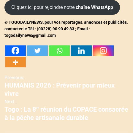
Cliquez ici pour rejoindre notre
chaîne WhatsApp
© TOGODAILYNEWS, pour vos reportages, annonces et publicités,
contacter le Tél : (00228) 90 90 49 83 ; Email :
togodailynews@gmail.com
Previous:
N
HUMANIS 2026 : Prévenir pour mieux
a
vivre
v
Next:
Togo : La 8ᵉ réunion du COPACE consacrée
i
à la pêche artisanale durable
g