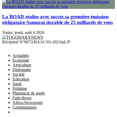
La BOAD réalise avec succès sa première émission
obligataire Samurai durable de 25 milliards de yens
Today:
jeudi, août 6 2026
TOGODAILYNEWS
Récépissé N°0073/HAAC/01-2023/pL/P
Actualités
Economie
Agriculture
Diplomatie
Société
Education
Santé
Politique
Pharmacie de garde
Faits divers
Africa-Newsroom
Communiqués