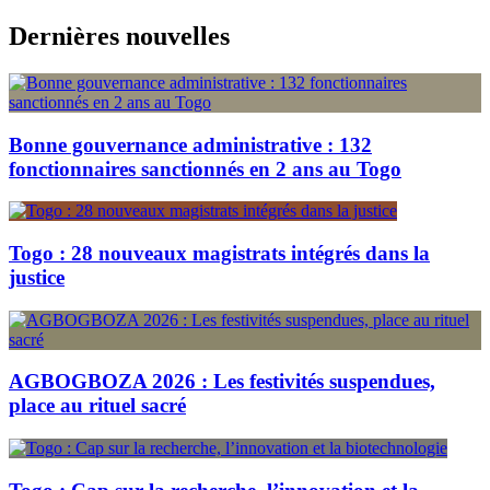
Skip
Dernières nouvelles
to
content
Bonne gouvernance administrative : 132
fonctionnaires sanctionnés en 2 ans au Togo
Togo : 28 nouveaux magistrats intégrés dans la
justice
AGBOGBOZA 2026 : Les festivités suspendues,
place au rituel sacré