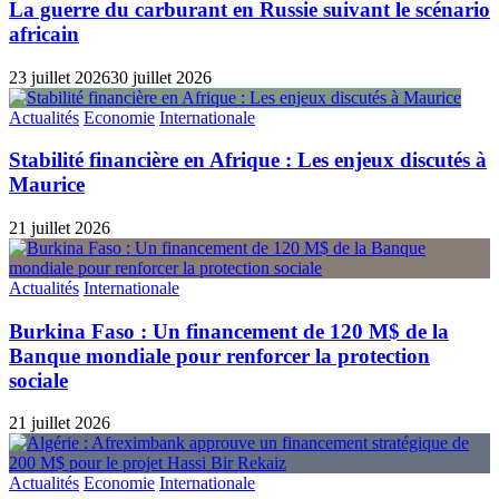
La guerre du carburant en Russie suivant le scénario
africain
23 juillet 2026
30 juillet 2026
Actualités
Economie
Internationale
Stabilité financière en Afrique : Les enjeux discutés à
Maurice
21 juillet 2026
Actualités
Internationale
Burkina Faso : Un financement de 120 M$ de la
Banque mondiale pour renforcer la protection
sociale
21 juillet 2026
Actualités
Economie
Internationale