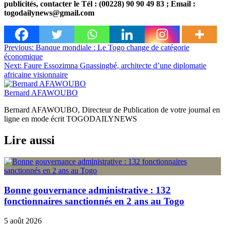
publicités, contacter le Tél : (00228) 90 90 49 83 ; Email :
togodailynews@gmail.com
Navigation
Previous:
Banque mondiale : Le Togo change de catégorie
économique
de
Next:
Faure Essozimna Gnassingbé, architecte d’une diplomatie
l’article
africaine visionnaire
Bernard AFAWOUBO
Bernard AFAWOUBO, Directeur de Publication de votre journal en
ligne en mode écrit TOGODAILYNEWS
Lire aussi
Bonne gouvernance administrative : 132
fonctionnaires sanctionnés en 2 ans au Togo
5 août 2026