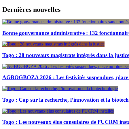
Skip
Dernières nouvelles
to
content
Bonne gouvernance administrative : 132 fonctionnair
Togo : 28 nouveaux magistrats intégrés dans la justic
AGBOGBOZA 2026 : Les festivités suspendues, place a
Togo : Cap sur la recherche, l’innovation et la biotec
Togo : Les nouveaux élus consulaires de l’UCRM insta