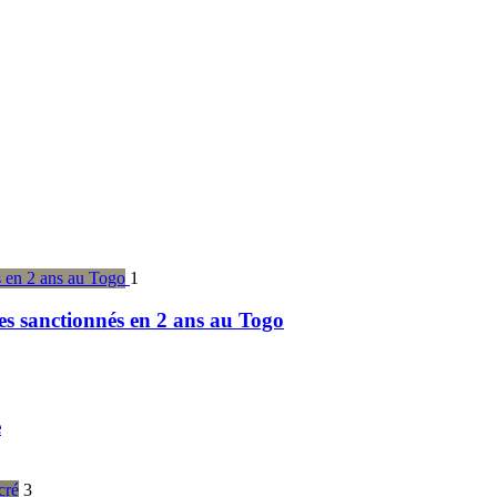
1
es sanctionnés en 2 ans au Togo
e
3