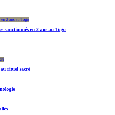
es sanctionnés en 2 ans au Togo
e
u rituel sacré
hnologie
llés