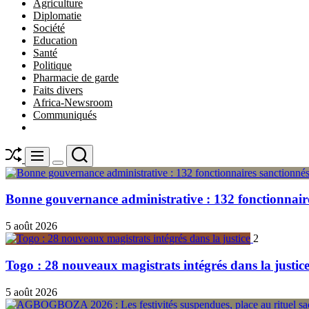
Agriculture
Diplomatie
Société
Education
Santé
Politique
Pharmacie de garde
Faits divers
Africa-Newsroom
Communiqués
Shuffle
Search
Menu
Switch
color
mode
Bonne gouvernance administrative : 132 fonctionnair
5 août 2026
2
Togo : 28 nouveaux magistrats intégrés dans la justic
5 août 2026