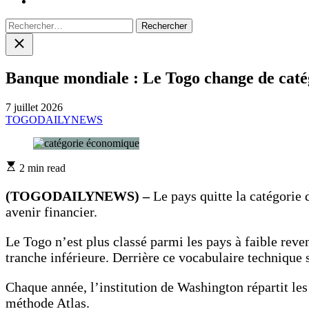
Rechercher :
Close
search
Banque mondiale : Le Togo change de cat
7 juillet 2026
TOGODAILYNEWS
Estimated
2 min read
read
time
(TOGODAILYNEWS) –
Le pays quitte la catégorie
avenir financier.
Le Togo n’est plus classé parmi les pays à faible reve
tranche inférieure. Derrière ce vocabulaire technique 
Chaque année, l’institution de Washington répartit le
méthode Atlas.