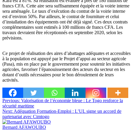
Kara est à 81%. Sa réalisation est évaluée à près de 180 millions de
francs CFA. Cette aire sera suffisamment équipée et la voirie interne
sera aménagée. Le taux d’exécution du contrat de la voirie interne
est d’environ 50%. Par ailleurs, le contrat de fourniture et celui
d’installation des équipements ont été déjà signé. Ces deux contrats
complémentaires sont estimés à 100 millions de francs CFA. Les
travaux devraient être réceptionnés en septembre 2020, selon les
prévisions.
Ce projet de réalisation des aires d’abattages adéquates et accessibles
à la population est appuyé par le Projet d’appui au secteur agricole
(Pasa), mis en place par le gouvernement pour soutenir les initiatives
agricoles, favoriser l’épanouissement des acteurs du secteur en les
dotant d’outils nécessaires pour le bon déroulement de leurs
activités.
Navigation
Previous:
Valorisation de l’économie bleue : Le Togo renforce la
sécurité maritime
de
Next:
Adéquation Formation-Emploi : L’UL signe un accord de
l’article
partenariat avec Cimtogo
Bernard AFAWOUBO