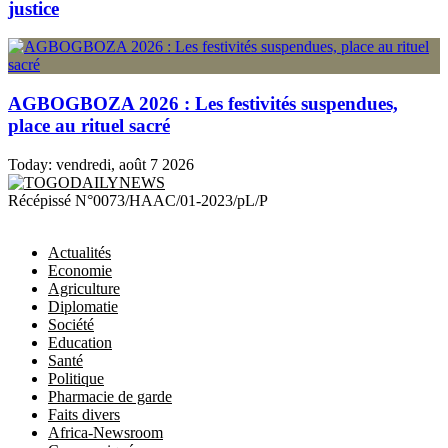
justice
AGBOGBOZA 2026 : Les festivités suspendues,
place au rituel sacré
Today:
vendredi, août 7 2026
TOGODAILYNEWS
Récépissé N°0073/HAAC/01-2023/pL/P
Actualités
Economie
Agriculture
Diplomatie
Société
Education
Santé
Politique
Pharmacie de garde
Faits divers
Africa-Newsroom