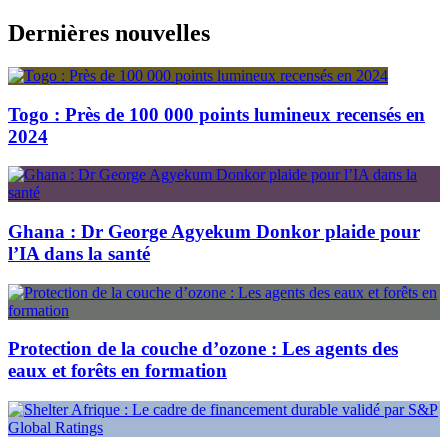
Skip
Dernières nouvelles
to
content
Togo : Près de 100 000 points lumineux recensés en
2024
Ghana : Dr George Agyekum Donkor plaide pour
l’IA dans la santé
Protection de la couche d’ozone : Les agents des
eaux et forêts en formation