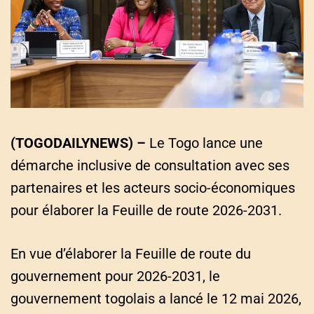
a
t
e
d
r
e
a
d
t
i
m
e
(TOGODAILYNEWS) –
Le Togo lance une
démarche inclusive de consultation avec ses
partenaires et les acteurs socio-économiques
pour élaborer la Feuille de route 2026-2031.
En vue d’élaborer la Feuille de route du
gouvernement pour 2026-2031, le
gouvernement togolais a lancé le 12 mai 2026,