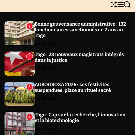
Y
S
M
S
N
h
e
e
E
u
n
a
W
ff
u
r
Bonne gouvernance administrative : 132
1
l
c
S
fonctionnaires sanctionnés en 2 ans au
e
h
Togo
5 août 2026
Togo : 28 nouveaux magistrats intégrés
2
dans la justice
5 août 2026
AGBOGBOZA 2026 : Les festivités
3
suspendues, place au rituel sacré
5 août 2026
Togo : Cap sur la recherche, l’innovation
4
et la biotechnologie
5 août 2026