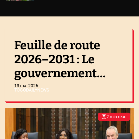
Feuille de route
2026–2031 : Le
gouvernement
engage un dialogue
13 mai 2026
TOGODAILYNEWS
inclusif
2 min read
E
s
t
i
m