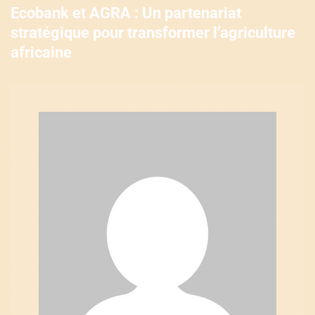
i
Ecobank et AGRA : Un partenariat
g
stratégique pour transformer l’agriculture
africaine
a
t
i
o
n
d
e
l
’
a