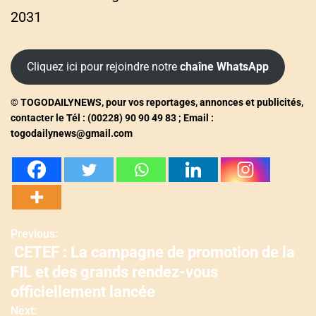
2031
Cliquez ici pour rejoindre notre
chaîne WhatsApp
© TOGODAILYNEWS, pour vos reportages, annonces et publicités,
contacter le Tél : (00228) 90 90 49 83 ; Email :
togodailynews@gmail.com
Previous:
N
CETEF : La campagne de promotion de la
a
FIL et des grands rendez-vous
v
officiellement lancée
Next: