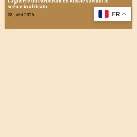
La guerre du carburant en Russie suivant le
scénario africain
FR
23 juillet 2026
NOUS CONTACTER
Tel : +228 90 90 49 83
Email : togodailynews@gmail.com
Siège : Rue de l'énergie Agbalépédogan (Lomé-Togo)
Récépissé N°0073/HAAC/01-2023/pL/P