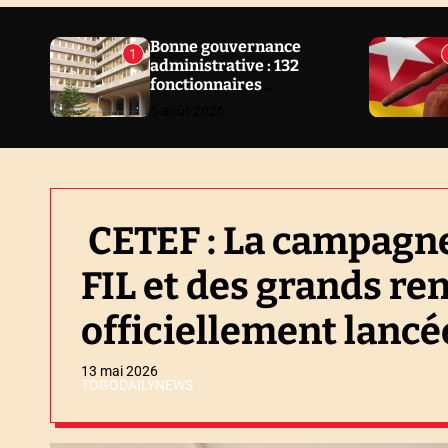
N
E
Bonne gouvernance
1
administrative : 132
W
fonctionnaires
S
sanctionnés en 2 ans au
5 août 2026
Togo
CETEF : La campagne
FIL et des grands r
officiellement lancé
13 mai 2026
TOGODAILYNEWS