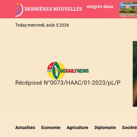
S
x magistrats intégrés dans
AGBOGBOZA 2026 : Les fest
DERNIÈRES NOUVELLES
k
suspendues, place au ritue
i
p
Today:
mercredi, août 5 2026
t
o
c
o
n
t
e
n
Récépissé N°0073/HAAC/01-2023/pL/P
T
t
O
G
O
D
A
I
Actualités
Economie
Agriculture
Diplomatie
Société
L
Y