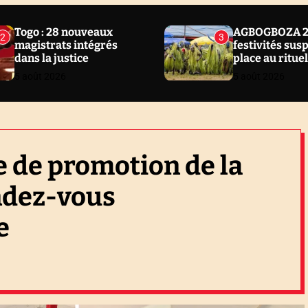
Togo : 28 nouveaux
AGBOGBOZA 20
2
3
magistrats intégrés
festivités sus
dans la justice
place au ritue
5 août 2026
5 août 2026
 de promotion de la
endez-vous
e