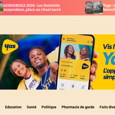
ivités
Togo : Cap sur la recherche, l’innova
l sacré
biotechnologie
Education
Santé
Politique
Pharmacie de garde
Faits div