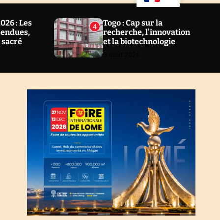
u
a
ff
r
l
c
26 : Les
Togo : Cap sur la
4
e
h
pendues,
recherche, l’innovation
l sacré
et la biotechnologie
5 août 2026