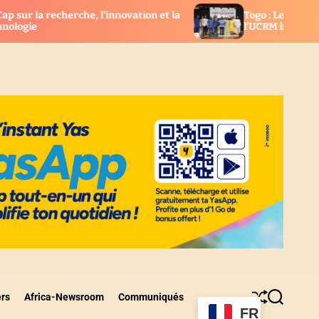
tion et la
Togo : Les nouveaux élus consulaires de
l’UCRM installés
ers
Africa-Newsroom
Communiqués
S
S
FR
h
e