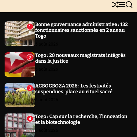
Y
S
M
S
N
h
e
e
E
u
n
a
W
ff
u
r
Bonne gouvernance administrative : 132
1
l
c
S
fonctionnaires sanctionnés en 2 ans au
e
h
Togo
5 août 2026
Togo : 28 nouveaux magistrats intégrés
2
dans la justice
5 août 2026
AGBOGBOZA 2026 : Les festivités
3
suspendues, place au rituel sacré
5 août 2026
Togo : Cap sur la recherche, l’innovation
4
et la biotechnologie
5 août 2026