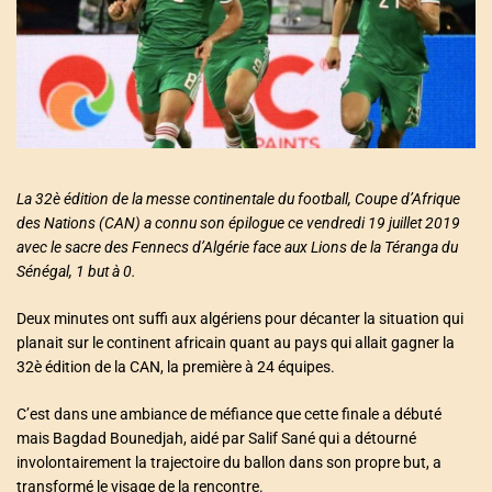
a
t
e
d
r
e
a
d
t
i
m
e
La 32è édition de la messe continentale du football, Coupe d’Afrique
des Nations (CAN) a connu son épilogue ce vendredi 19 juillet 2019
avec le sacre des Fennecs d’Algérie face aux Lions de la Téranga du
Sénégal, 1 but à 0.
Deux minutes ont suffi aux algériens pour décanter la situation qui
planait sur le continent africain quant au pays qui allait gagner la
32è édition de la CAN, la première à 24 équipes.
C’est dans une ambiance de méfiance que cette finale a débuté
mais Bagdad Bounedjah, aidé par Salif Sané qui a détourné
involontairement la trajectoire du ballon dans son propre but, a
transformé le visage de la rencontre.