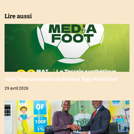
l
Lire aussi
e
Voltic Togo partenaire du Festival Togo Media Foot
29 avril 2026