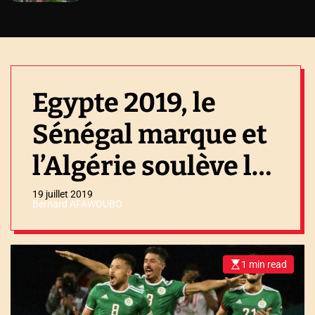
Egypte 2019, le
Sénégal marque et
l’Algérie soulève la
coupe
19 juillet 2019
Bernard AFAWOUBO
1 min read
E
s
t
i
m