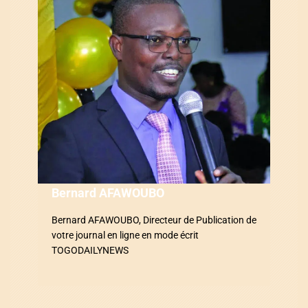
i
o
n
d
e
l
’
a
Bernard AFAWOUBO
r
Bernard AFAWOUBO, Directeur de Publication de
votre journal en ligne en mode écrit
t
TOGODAILYNEWS
i
c