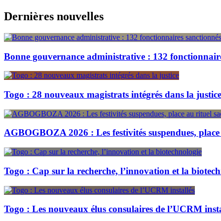
Skip
Dernières nouvelles
to
content
Bonne gouvernance administrative : 132 fonctionnair
Togo : 28 nouveaux magistrats intégrés dans la justic
AGBOGBOZA 2026 : Les festivités suspendues, place a
Togo : Cap sur la recherche, l’innovation et la biotec
Togo : Les nouveaux élus consulaires de l’UCRM insta