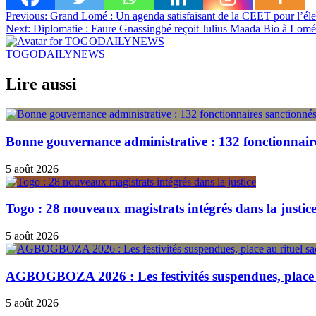
Navigation
Previous:
Grand Lomé : Un agenda satisfaisant de la CEET pour l’élec
Next:
Diplomatie : Faure Gnassingbé reçoit Julius Maada Bio à Lomé
de
l’article
TOGODAILYNEWS
Lire aussi
Bonne gouvernance administrative : 132 fonctionnair
5 août 2026
Togo : 28 nouveaux magistrats intégrés dans la justic
5 août 2026
AGBOGBOZA 2026 : Les festivités suspendues, place a
5 août 2026