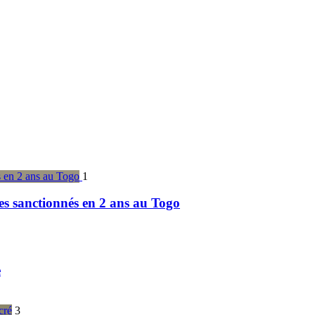
1
es sanctionnés en 2 ans au Togo
e
3