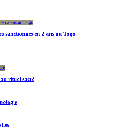
es sanctionnés en 2 ans au Togo
e
u rituel sacré
hnologie
llés