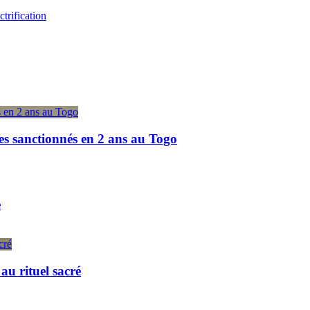
trification
es sanctionnés en 2 ans au Togo
e
u rituel sacré