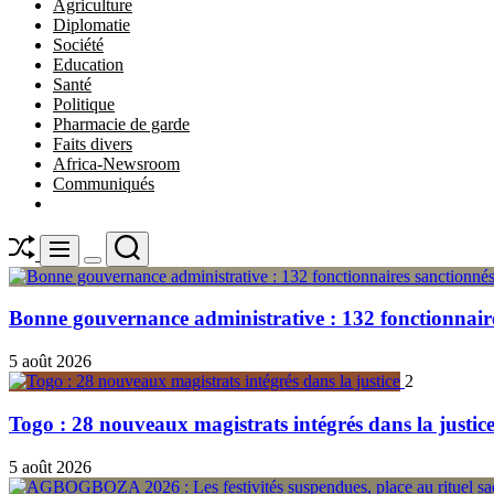
Agriculture
Diplomatie
Société
Education
Santé
Politique
Pharmacie de garde
Faits divers
Africa-Newsroom
Communiqués
Shuffle
Search
Menu
Switch
color
mode
Bonne gouvernance administrative : 132 fonctionnair
5 août 2026
2
Togo : 28 nouveaux magistrats intégrés dans la justic
5 août 2026