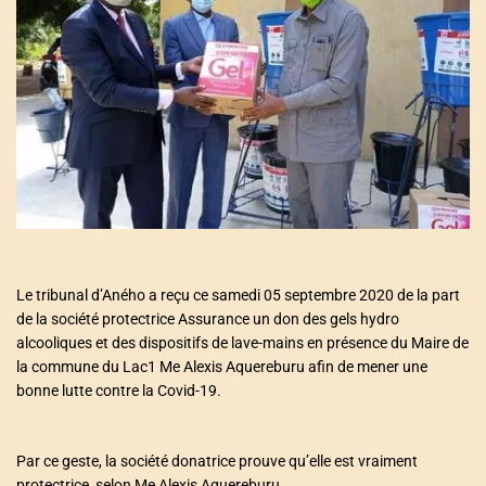
a
t
e
d
r
e
a
d
t
i
m
e
Le tribunal d’Aného a reçu ce samedi 05 septembre 2020 de la part
de la société protectrice Assurance un don des gels hydro
alcooliques et des dispositifs de lave-mains en présence du Maire de
la commune du Lac1 Me Alexis Aquereburu afin de mener une
bonne lutte contre la Covid-19.
Par ce geste, la société donatrice prouve qu’elle est vraiment
protectrice, selon Me Alexis Aquereburu.