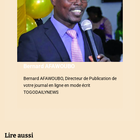
d
e
l
’
a
r
Bernard AFAWOUBO
t
Bernard AFAWOUBO, Directeur de Publication de
i
votre journal en ligne en mode écrit
TOGODAILYNEWS
c
l
e
Lire aussi