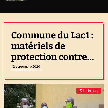
Commune du Lac1 :
matériels de
protection contre
la covid-19 offerts
12 septembre 2020
Bernard AFAWOUBO
au tribunal
d’Aného
1 min read
E
s
t
i
m