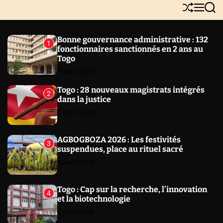
Y
S
M
S
N
h
e
e
E
u
n
a
W
ff
u
r
Bonne gouvernance administrative : 132
1
l
c
S
fonctionnaires sanctionnés en 2 ans au
e
h
Togo
5 août 2026
Togo : 28 nouveaux magistrats intégrés
2
dans la justice
5 août 2026
AGBOGBOZA 2026 : Les festivités
3
suspendues, place au rituel sacré
5 août 2026
Togo : Cap sur la recherche, l’innovation
4
et la biotechnologie
5 août 2026