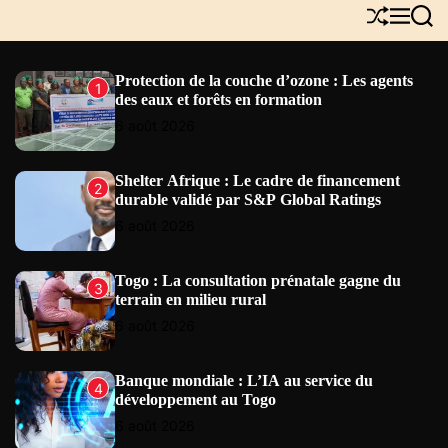
Y
S
M
S
N
h
e
e
E
u
n
a
W
f
u
r
Protection de la couche d’ozone : Les agents
1
S
f
c
des eaux et forêts en formation
l
h
e
6 août 2026
Shelter Afrique : Le cadre de financement
2
durable validé par S&P Global Ratings
6 août 2026
Togo : La consultation prénatale gagne du
3
terrain en milieu rural
6 août 2026
Banque mondiale : L’IA au service du
4
développement au Togo
6 août 2026