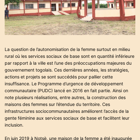
a
t
e
d
r
e
a
d
t
i
m
e
La question de l’autonomisation de la femme surtout en milieu
rural où les services sociaux de base sont en quantité inférieure
par rapport à la ville est l’une des préoccupations majeures du
gouvernement togolais. Ces dernières années, les stratégies,
actions et projets se sont succédés pour pallier cette
insuffisance. Le Programme d’urgence de développement
communautaire (PUDC) lancé en 2016 en fait partie. Ainsi on
note plusieurs réalisations, entre autres, la construction des
maisons des femmes sur l’étendue du territoire. Ces
infrastructures sociocommunautaires améliorent l’accès de la
gente féminine aux services sociaux de base et facilitent leur
inclusion.
En juin 2019 à Notsè, une maison de la femme a été inaugurée