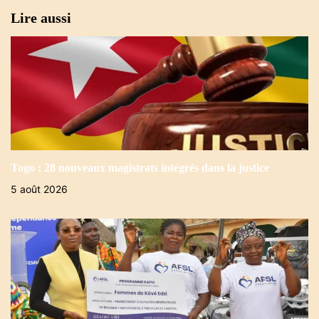
Lire aussi
e
Togo : 28 nouveaux magistrats intégrés dans la justice
5 août 2026