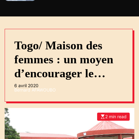
Togo/ Maison des
femmes : un moyen
d’encourager le
leadership féminin
6 avril 2020
Bernard AFAWOUBO
2 min read
E
s
t
i
m