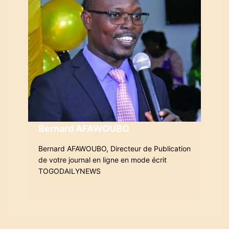
o
n
d
e
l
’
a
Bernard AFAWOUBO
r
Bernard AFAWOUBO, Directeur de Publication
de votre journal en ligne en mode écrit
t
TOGODAILYNEWS
i
c
l