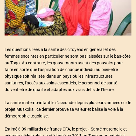
a
t
e
d
r
e
a
d
t
i
m
e
Les questions liées à la santé des citoyens en général et des
femmes enceintes en particulier ne sont pas laissées sur le bas-côté
au Togo. Au contraire, les gouvernants usent des pouvoirs pour
faire en sorte que l’aspiration de chaque individu au bien-être
physique soit réalisée, dans un pays où les infrastructures
sanitaires, l’accès aux soins essentiels, le personnel de santé
doivent être de qualité et adaptés aux vrais défis de l’heure.
La santé materno-infantile s’accoude depuis plusieurs années sur le
projet Muskoka ; ce dernier prouve sa valeur et balise la voie à la
démographie togolaise.
Estimé à 09 milliards de francs CFA, le projet « Santé maternelle et
néonatale Muskoka » a été lancé en 2011 au Togo pour réduire la