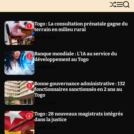
Y
S
M
S
N
h
e
e
E
u
n
a
W
ff
u
r
Togo : La consultation prénatale gagne du
1
l
c
S
terrain en milieu rural
e
h
6 août 2026
Banque mondiale : L’IA au service du
2
développement au Togo
6 août 2026
Bonne gouvernance administrative : 132
3
fonctionnaires sanctionnés en 2 ans au
Togo
5 août 2026
Togo : 28 nouveaux magistrats intégrés
4
dans la justice
5 août 2026