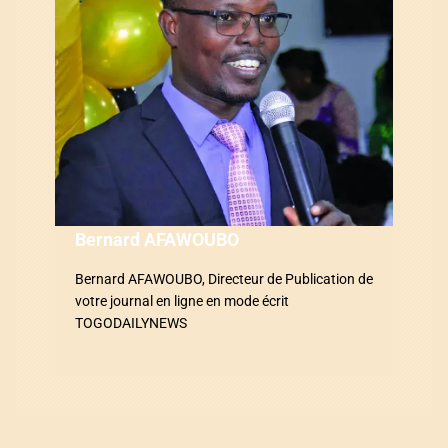
n
d
e
l
’
a
Bernard AFAWOUBO
r
Bernard AFAWOUBO, Directeur de Publication de
t
votre journal en ligne en mode écrit
i
TOGODAILYNEWS
c
l
e