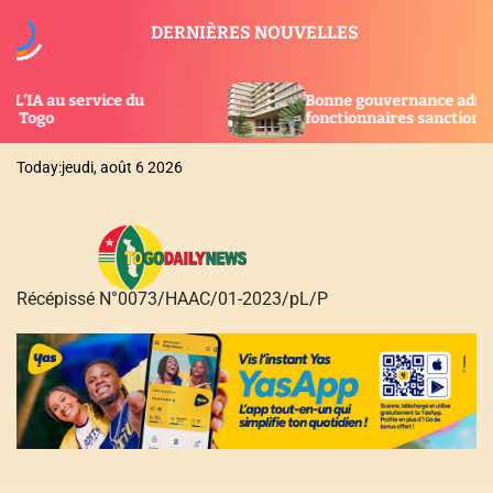
S
DERNIÈRES NOUVELLES
k
i
p
Bonne gouvernance administrative : 132
t
fonctionnaires sanctionnés en 2 ans au Togo
o
c
Today:
jeudi, août 6 2026
o
n
t
e
n
Récépissé N°0073/HAAC/01-2023/pL/P
t
T
O
G
O
D
A
I
L