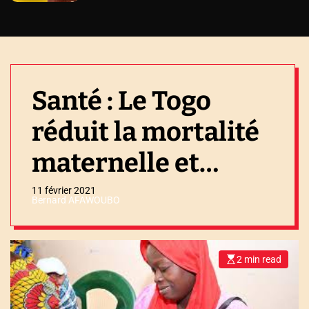
Santé : Le Togo
réduit la mortalité
maternelle et
néonatale
11 février 2021
Bernard AFAWOUBO
2 min read
E
s
t
i
m