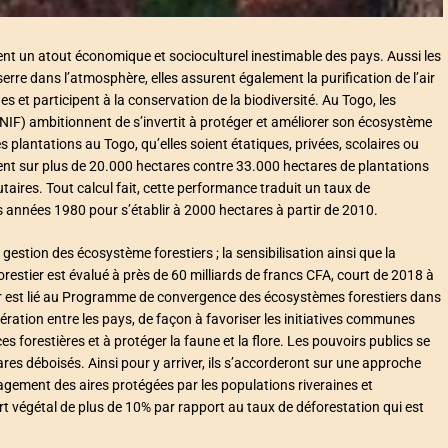
nt un atout économique et socioculturel inestimable des pays. Aussi les
serre dans l’atmosphère, elles assurent également la purification de l’air
es et participent à la conservation de la biodiversité. Au Togo, les
PNIF) ambitionnent de s’invertit à protéger et améliorer son écosystème
des plantations au Togo, qu’elles soient étatiques, privées, scolaires ou
ent sur plus de 20.000 hectares contre 33.000 hectares de plantations
aires. Tout calcul fait, cette performance traduit un taux de
 années 1980 pour s’établir à 2000 hectares à partir de 2010.
gestion des écosystème forestiers ; la sensibilisation ainsi que la
restier est évalué à près de 60 milliards de francs CFA, court de 2018 à
er est lié au Programme de convergence des écosystèmes forestiers dans
ération entre les pays, de façon à favoriser les initiatives communes
ces forestières et à protéger la faune et la flore. Les pouvoirs publics se
tares déboisés. Ainsi pour y arriver, ils s’accorderont sur une approche
agement des aires protégées par les populations riveraines et
rt végétal de plus de 10% par rapport au taux de déforestation qui est