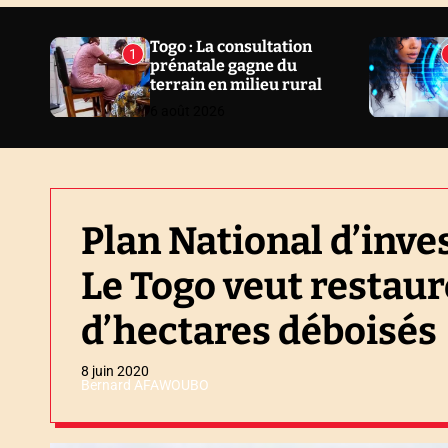
N
E
Togo : La consultation
1
prénatale gagne du
W
terrain en milieu rural
S
6 août 2026
Plan National d’inve
Le Togo veut restaur
d’hectares déboisés
8 juin 2020
Bernard AFAWOUBO