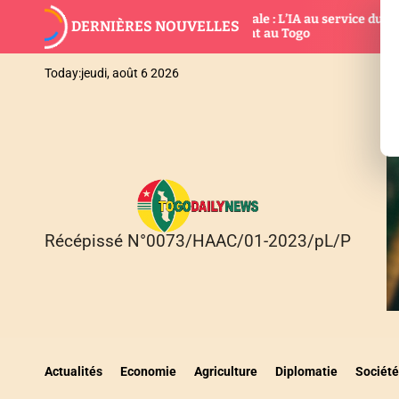
S
Banque mondiale : L’IA au service du
Bonne 
DERNIÈRES NOUVELLES
k
développement au Togo
foncti
i
p
Today:
jeudi, août 6 2026
t
o
c
o
n
t
e
n
Récépissé N°0073/HAAC/01-2023/pL/P
T
t
O
G
O
D
A
I
Actualités
Economie
Agriculture
Diplomatie
Société
L
Y