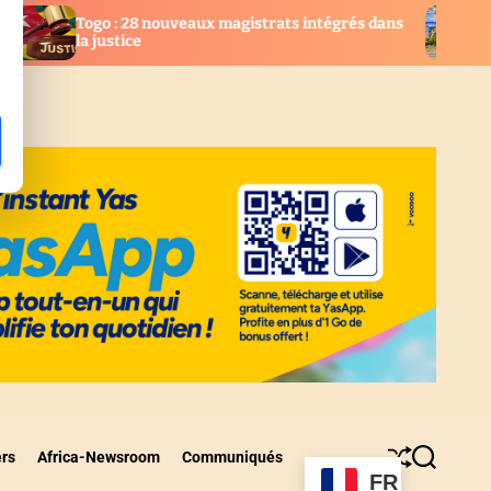
aux magistrats intégrés dans
AGBOGBOZA 2026 : Les fe
suspendues, place au rit
ers
Africa-Newsroom
Communiqués
S
S
FR
h
e