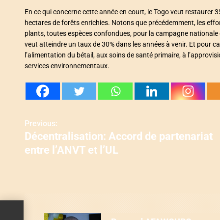
En ce qui concerne cette année en court, le Togo veut restaurer 3
hectares de forêts enrichies. Notons que précédemment, les effo
plants, toutes espèces confondues, pour la campagne nationale 
veut atteindre un taux de 30% dans les années à venir. Et pour caus
l’alimentation du bétail, aux soins de santé primaire, à l’appro
services environnementaux.
N
Previous:
Décentralisation: Accord de partenariat
a
entre l’ANVT et l’UL
v
i
g
a