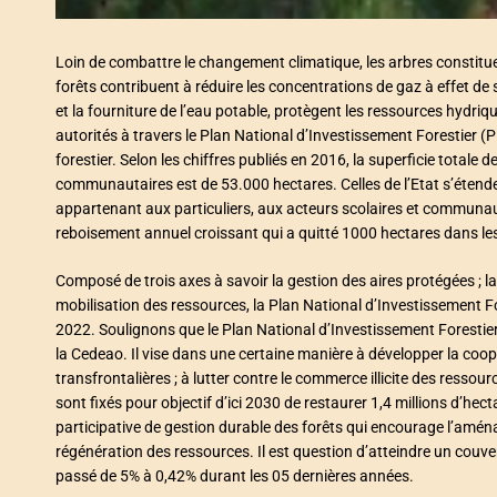
Loin de combattre le changement climatique, les arbres constitue
forêts contribuent à réduire les concentrations de gaz à effet de 
et la fourniture de l’eau potable, protègent les ressources hydriqu
autorités à travers le Plan National d’Investissement Forestier (
forestier. Selon les chiffres publiés en 2016, la superficie totale 
communautaires est de 53.000 hectares. Celles de l’Etat s’étend
appartenant aux particuliers, aux acteurs scolaires et communaut
reboisement annuel croissant qui a quitté 1000 hectares dans les
Composé de trois axes à savoir la gestion des aires protégées ; la 
mobilisation des ressources, la Plan National d’Investissement Fo
2022. Soulignons que le Plan National d’Investissement Foresti
la Cedeao. Il vise dans une certaine manière à développer la coop
transfrontalières ; à lutter contre le commerce illicite des ressour
sont fixés pour objectif d’ici 2030 de restaurer 1,4 millions d’hec
participative de gestion durable des forêts qui encourage l’amén
régénération des ressources. Il est question d’atteindre un couve
passé de 5% à 0,42% durant les 05 dernières années.