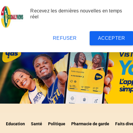
gouvernance administrative : 132
Togo : 28 nouve
Recevez les dernières nouvelles en temps
onnaires sanctionnés en 2 ans au Togo
la justice
réel
REFUSER
ACCEPTER
Education
Santé
Politique
Pharmacie de garde
Faits div