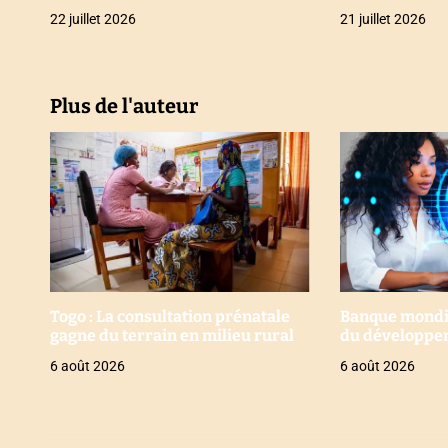
22 juillet 2026
21 juillet 2026
c
l
e
Plus de l'auteur
Togo : La consultation prénatale
Banque mondial
gagne du terrain en milieu rural
du développe
6 août 2026
6 août 2026