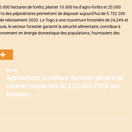
5.000 hectares de forêts, planter 10.000 ha d’agro-forêts et 20.000
rts des pépiniéristes permettent de disposer aujourd’hui de 5.732.200
de reboisement 2020. Le Togo a une couverture forestière de 24,24% et
e, le secteur forestier garantit la sécurité alimentaire, contribue à
visionnement en énergie domestique des populations, fournissent des
Next:
Agriculture: la culture du maïs génère un
revenu moyen net de 223.000 FCFA par
hectare