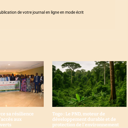
ication de votre journal en ligne en mode écrit
ce sa résilience
Togo : Le PND, moteur de
l’accès aux
développement durable et de
verts
protection de l’environnement