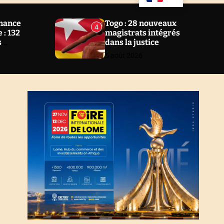
u
a
ff
r
l
c
nance
Togo : 28 nouveaux
4
e
h
 : 132
magistrats intégrés
s
dans la justice
 2 ans au
5 août 2026