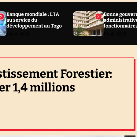
Banque mondiale : L’IA
Bonne gouver
2
3
au service du
administrative
développement au Togo
fonctionnaire
sanctionnés en
6 août 2026
5 août 2026
Togo
stissement Forestier:
er 1,4 millions