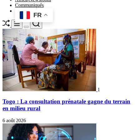
Communiqués
FR
Shuffle
Search
Menu
Switch
color
mode
1
Togo : La consultation prénatale gagne du terrain
en milieu rural
6 août 2026