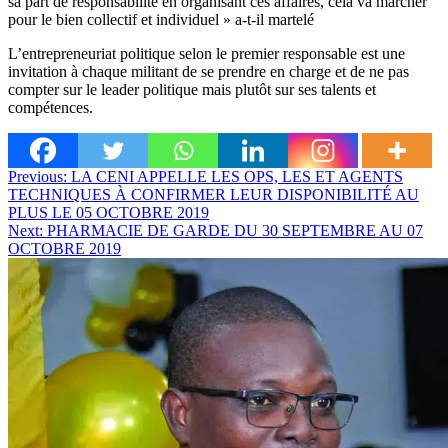
sa part de responsabilité en organisant ces affaires, cela va marcher
pour le bien collectif et individuel » a-t-il martelé
L’entrepreneuriat politique selon le premier responsable est une
invitation à chaque militant de se prendre en charge et de ne pas
compter sur le leader politique mais plutôt sur ses talents et
compétences.
Navigation
Previous:
LA CENI APPELLE LES OPS, LES ET AGENTS
TECHNIQUES À CONFIRMER LEUR DISPONIBILITÉ AU
de
PLUS LE 05 OCTOBRE 2019
l’article
Next:
PHARMACIE DE GARDE DU 30 SEPTEMBRE AU 07
OCTOBRE 2019