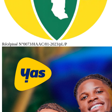
TOGODAILYNEWS
Récépissé N°0073/HAAC/01-2023/pL/P