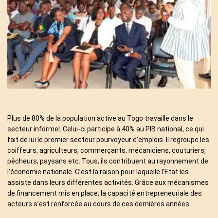
a
t
e
d
r
e
a
d
t
i
m
e
Plus de 80% de la population active au Togo travaille dans le
secteur informel. Celui-ci participe à 40% au PIB national, ce qui
fait de lui le premier secteur pourvoyeur d’emplois. Il regroupe les
coiffeurs, agriculteurs, commerçants, mécaniciens, couturiers,
pêcheurs, paysans etc. Tous, ils contribuent au rayonnement de
l’économie nationale. C’est la raison pour laquelle l’Etat les
assiste dans leurs différentes activités. Grâce aux mécanismes
de financement mis en place, la capacité entrepreneuriale des
acteurs s’est renforcée au cours de ces dernières années.