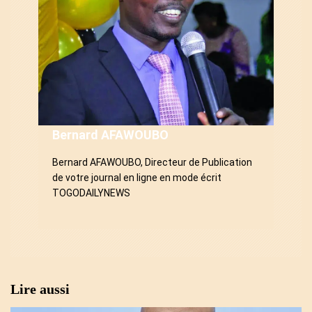
n
d
e
l
’
a
Bernard AFAWOUBO
r
Bernard AFAWOUBO, Directeur de Publication
de votre journal en ligne en mode écrit
t
TOGODAILYNEWS
i
c
l
Lire aussi
e