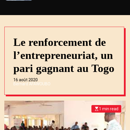
Le renforcement de
l’entrepreneuriat, un
pari gagnant au Togo
16 août 2020
Bernard AFAWOUBO
1 min read
E
s
t
i
m