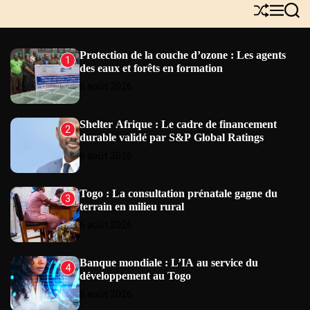
Y
S
M
S
N
h
e
e
E
u
n
a
W
ff
u
r
Protection de la couche d’ozone : Les agents
1
l
c
S
des eaux et forêts en formation
e
h
6 août 2026
Shelter Afrique : Le cadre de financement
2
durable validé par S&P Global Ratings
6 août 2026
Togo : La consultation prénatale gagne du
3
terrain en milieu rural
6 août 2026
Banque mondiale : L’IA au service du
4
développement au Togo
6 août 2026