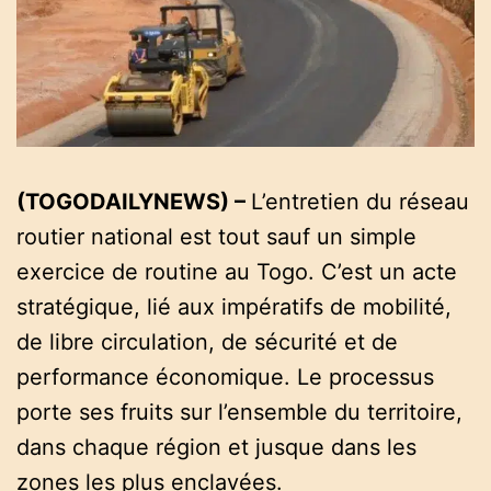
a
t
e
d
r
e
a
d
t
i
m
e
(TOGODAILYNEWS) –
L’entretien du réseau
routier national est tout sauf un simple
exercice de routine au Togo. C’est un acte
stratégique, lié aux impératifs de mobilité,
de libre circulation, de sécurité et de
performance économique. Le processus
porte ses fruits sur l’ensemble du territoire,
dans chaque région et jusque dans les
zones les plus enclavées.