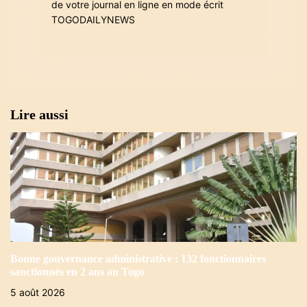
i
de votre journal en ligne en mode écrit
TOGODAILYNEWS
c
l
e
Lire aussi
Bonne gouvernance administrative : 132 fonctionnaires
sanctionnés en 2 ans au Togo
5 août 2026