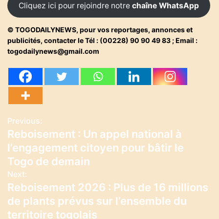
Cliquez ici pour rejoindre notre
chaîne WhatsApp
© TOGODAILYNEWS, pour vos reportages, annonces et
publicités, contacter le Tél : (00228) 90 90 49 83 ; Email :
togodailynews@gmail.com
Previous:
N
Reboisement : Un appel national à
a
l’engagement citoyen pour bâtir le
v
Togo de demain
Next:
i
Reboisement 2026 : Plus de 16 millions
g
de plants prévus sur l’ensemble du
territoire togolais
a