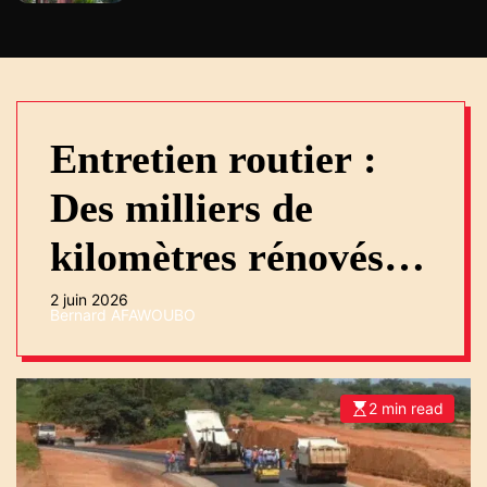
Entretien routier :
Des milliers de
kilomètres rénovés
en 2024-2025
2 juin 2026
Bernard AFAWOUBO
2 min read
E
s
t
i
m