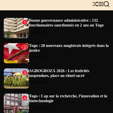
Y
S
M
S
N
h
e
e
E
u
n
a
W
f
u
r
Bonne gouvernance administrative : 132
1
S
f
c
fonctionnaires sanctionnés en 2 ans au Togo
l
h
e
5 août 2026
Togo : 28 nouveaux magistrats intégrés dans la
2
justice
5 août 2026
AGBOGBOZA 2026 : Les festivités
3
suspendues, place au rituel sacré
5 août 2026
Togo : Cap sur la recherche, l’innovation et la
4
biotechnologie
5 août 2026